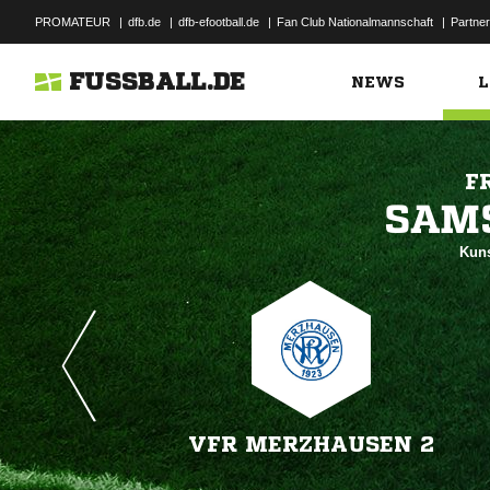
PROMATEUR
|
dfb.de
|
dfb-efootball.de
|
Fan Club Nationalmannschaft
|
Partner
FUSSBALL.DE
NEWS
L
F

Kuns
VFR MERZHAUSEN 2