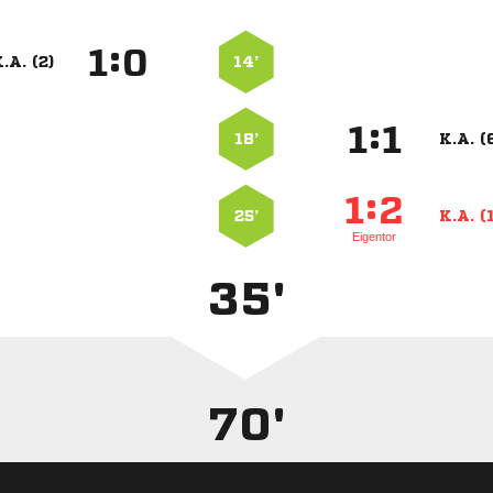
:


.A. (2)
14’
:


18’
K.A. (
:


25’
K.A. (1
Eigentor
35'
70'