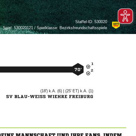
Staffel-ID:
530020
Spiel:
530020121 / Spielklasse: Bezirksfreundschaftsspiele

70’

(18') k.A. (6) | (25' ET) k.A. (1)
SV BLAU-WEISS WIEHRE FREIBURG
 DEINE MANNSCHAFT UND IHRE FANS, INDEM