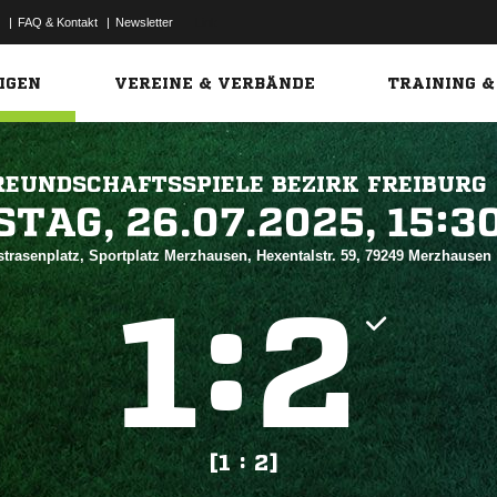
|
FAQ & Kontakt
|
Newsletter
Link
IGEN
VEREINE & VERBÄNDE
TRAINING &
REUNDSCHAFTSSPIELE BEZIRK FREIBURG
 


trasenplatz, Sportplatz Merzhausen, Hexentalstr. 59, 79249 Merzhausen
:


[1 : 2]