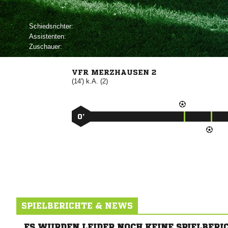
Schiedsrichter:
Assistenten:
Zuschauer:
VFR MERZHAUSEN 2
(14') k.A. (2)
0’
SPIELBERICHTE & NEWS
ES WURDEN LEIDER NOCH KEINE SPIELBERI