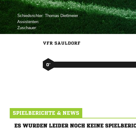
Schiedsrichter:
 
Assistenten:
Zuschauer:
VFR SAULDORF
0’
SPIELBERICHTE & NEWS
ES WURDEN LEIDER NOCH KEINE SPIELBERI