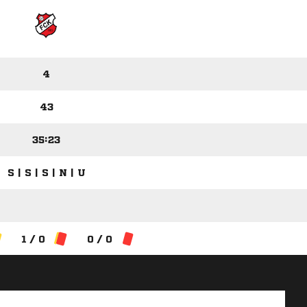
4
43
35:23
S | S | S | N | U
1 / 0
0 / 0