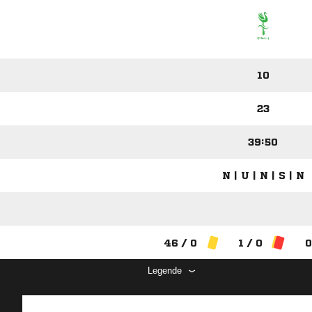
10
23
39:50
N | U | N | S | N
46 / 0
1 / 0
0
Legende