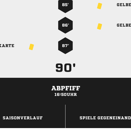
85’
GELB
86’
GELB
KARTE
87’
90'
ABPFIFF
16:50UHR
ANZEIGE
SAISONVERLAUF
SPIELE GEGENEINAN