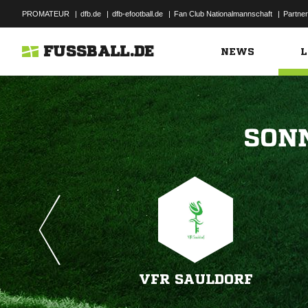
PROMATEUR
|
dfb.de
|
dfb-efootball.de
|
Fan Club Nationalmannschaft
|
Partner
FUSSBALL.DE
NEWS
L

VFR SAULDORF