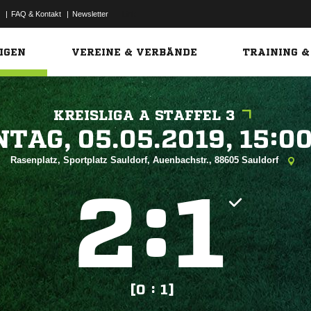
|
FAQ & Kontakt
|
Newsletter
Link
IGEN
VEREINE & VERBÄNDE
TRAINING &
KREISLIGA A STAFFEL 3
 


Rasenplatz, Sportplatz Sauldorf, Auenbachstr., 88605 Sauldorf
:


[0 : 1]