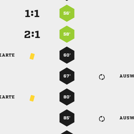
:


56’
:


58’
KARTE
60’
67’
AUSW
KARTE
80’
85’
AUSW