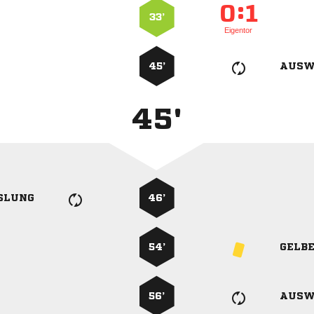
:


33’
Eigentor
45’
AUSW
45'
SLUNG
46’
54’
GELB
56’
AUSW