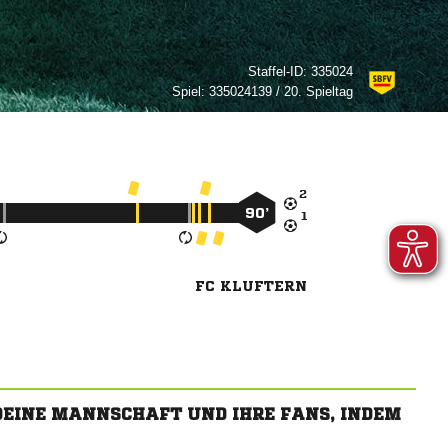
Staffel-ID:
335024
Spiel:
335024139 / 20. Spieltag

90’

FC KLUFTERN
 DEINE MANNSCHAFT UND IHRE FANS, INDEM