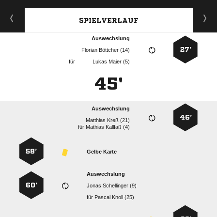
SPIELVERLAUF
Auswechslung
27’
  
für
  
45'
Auswechslung
46’
  
für
  
58’
Gelbe Karte
Auswechslung
60’
  
für
  