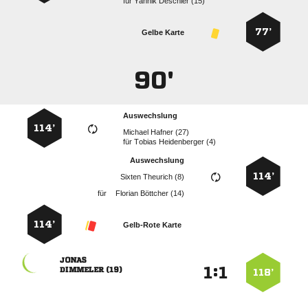
für
  
77’
Gelbe Karte
90'
Auswechslung
114’
  
für
  
Auswechslung
114’
  
für
  
114’
Gelb-Rote Karte

:


 
118’