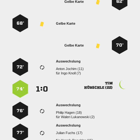
62’
Gelbe Karte
68’
Gelbe Karte
70’
Gelbe Karte
Auswechslung
72’
  
für
  

:


 
74’
Auswechslung
76’
  
für
  
Auswechslung
77’
  