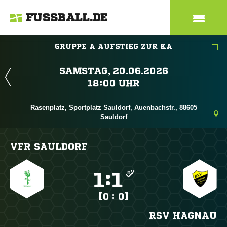
FUSSBALL.DE
GRUPPE A AUFSTIEG ZUR KA
 
 
Rasenplatz, Sportplatz Sauldorf, Auenbachstr., 88605
Sauldorf
VFR SAULDORF
nV

:

[0 : 0]
RSV HAGNAU