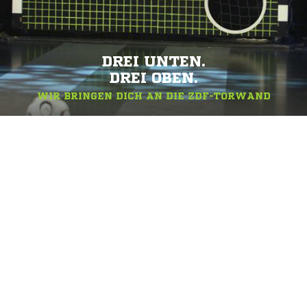
DREI UNTEN.
DREI OBEN.
WIR BRINGEN DICH AN DIE ZDF-TORWAND