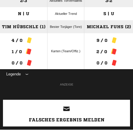
2:3
3:2
Aktuelles Torverhältnis
N | U
S | U
Aktueller Trend
TIM HÜBSCHLE (1)
MICHAEL FUHS (2)
Bester Torjäger (Tore)
4 / 0
9 / 0
Karten (Team/Offiz.)
1 / 0
2 / 0
0 / 0
0 / 0
Legende
ANZEIGE
FALSCHES ERGEBNIS MELDEN