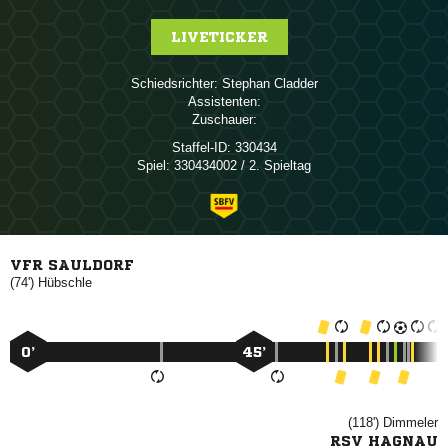
LIVETICKER
Schiedsrichter:
 
Assistenten:
Zuschauer:
Staffel-ID:
330434
Spiel:
330434002 / 2. Spieltag
VFR SAULDORF
(74')

0’
45’
(118')

RSV HAGNAU