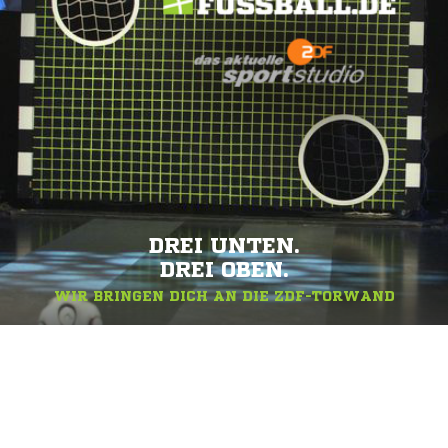
DREI UNTEN.
DREI OBEN.
WIR BRINGEN DICH AN DIE ZDF-TORWAND