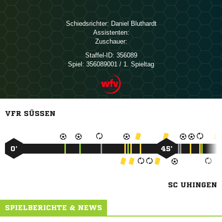
Schiedsrichter:
 
Assistenten:
Zuschauer:
Staffel-ID:
356089
Spiel:
356089001 / 1. Spieltag
VFR SÜSSEN
0’
45’
SC UHINGEN
SPIELBERICHTE & NEWS