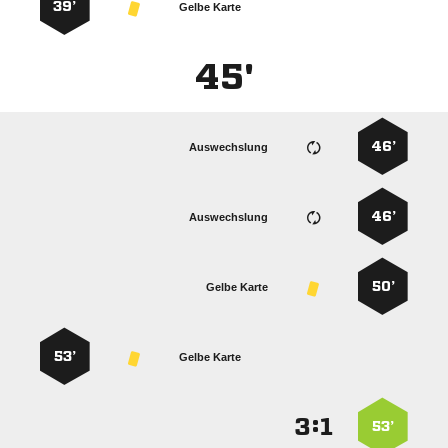
39’
Gelbe Karte
45'
46’
Auswechslung
46’
Auswechslung
50’
Gelbe Karte
53’
Gelbe Karte
:


53’