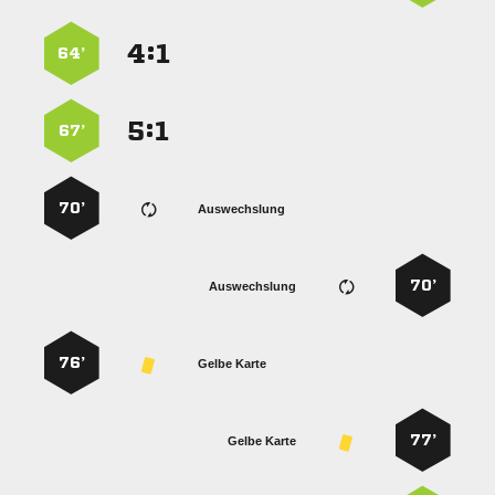
:


64’
:


67’
70’
Auswechslung
70’
Auswechslung
76’
Gelbe Karte
77’
Gelbe Karte