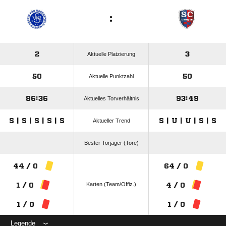
:
2
3
Aktuelle Platzierung
50
50
Aktuelle Punktzahl
86:36
93:49
Aktuelles Torverhältnis
S | S | S | S | S
S | U | U | S | S
Aktueller Trend
Bester Torjäger (Tore)
44 / 0
64 / 0
Karten (Team/Offiz.)
1 / 0
4 / 0
1 / 0
1 / 0
Legende