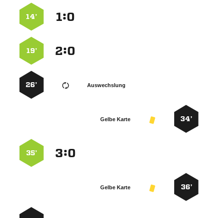
:


14’
:


19’
26’
Auswechslung
34’
Gelbe Karte
:


35’
36’
Gelbe Karte