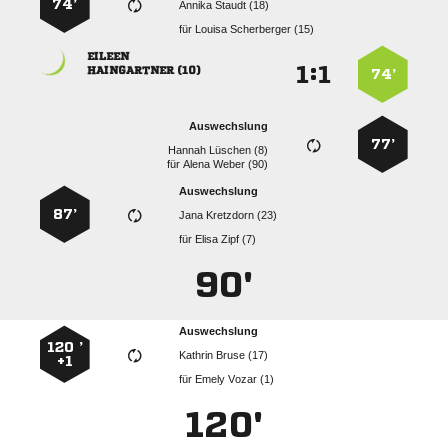
74’
  
für
  

:


 
74’
Auswechslung
77’
  
für
  
Auswechslung
87’
  
für
  
90'
Auswechslung
120 ’
  
+1
für
  
120'