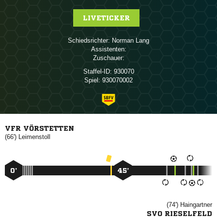
LIVETICKER
Schiedsrichter:
 
Assistenten:
Zuschauer:
Staffel-ID:
930070
Spiel:
930070002
VFR VÖRSTETTEN
(66')

0’
45’
(74')

SVO RIESELFELD