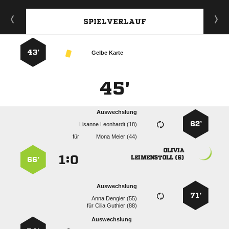
SPIELVERLAUF
43’
Gelbe Karte
45'
Auswechslung
62’
  
für
  

:


 
66’
Auswechslung
71’
  
für
  
Auswechslung