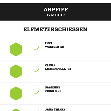
ABPFIFF
17:21UHR
ELFMETERSCHIESSEN

 

 

 
 