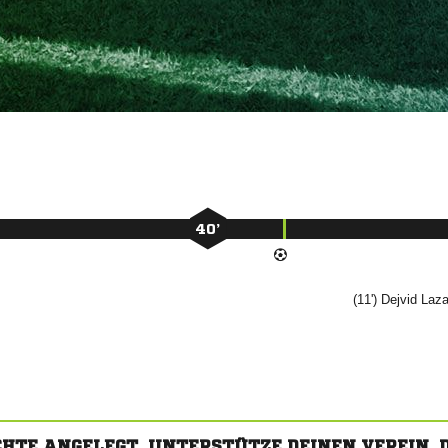
40’
(11')


CHTE ANGELEGT. UNTERSTÜTZE DEINEN VEREIN,