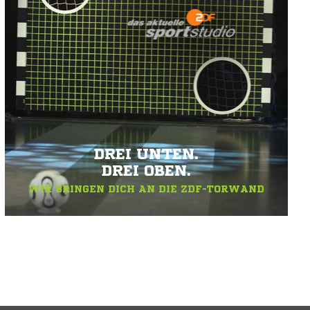
DREI UNTEN.
DREI OBEN.
WIR BRINGEN DICH AN DIE ZDF-TORWAND