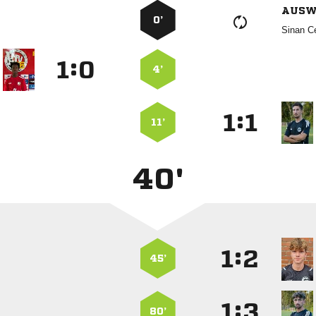
AUSW
0’
 
:


4’
:


11’
40'
:


45’
:


80’