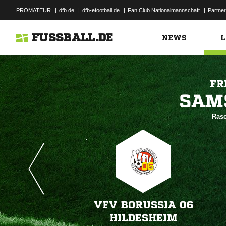
PROMATEUR
|
dfb.de
|
dfb-efootball.de
|
Fan Club Nationalmannschaft
|
Partner
FUSSBALL.DE
NEWS
L
FR

Rase
VFV BORUSSIA 06
HILDESHEIM