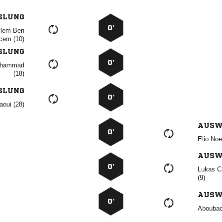
SLUNG
0’
 
 
SLUNG
0’


SLUNG
0’
 
AUSW
0’
 
AUSW
0’
 

AUSW
0’
