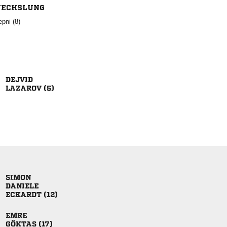
ECHSLUNG
 

 


 

 