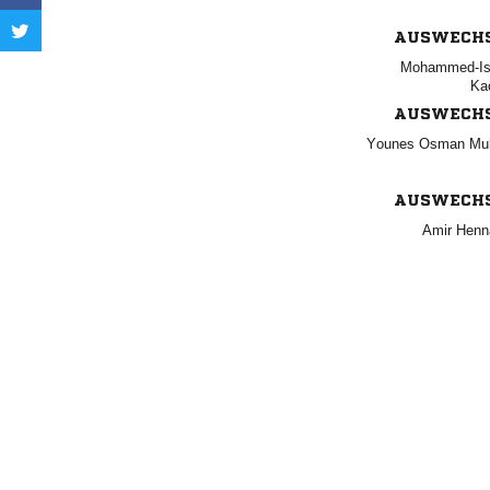
AUSWECH


AUSWECH
  
AUSWECH
 