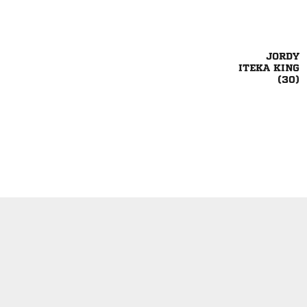

 
