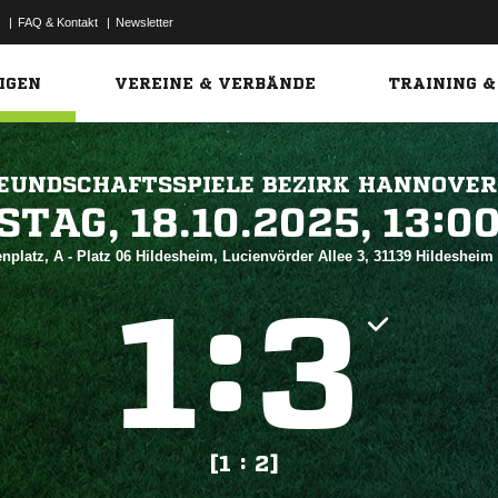
|
FAQ & Kontakt
|
Newsletter
Link
IGEN
VEREINE & VERBÄNDE
TRAINING &
EUNDSCHAFTSSPIELE BEZIRK HANNOVER
 


nplatz, A - Platz 06 Hildesheim, Lucienvörder Allee 3, 31139 Hildesheim
:


[1 : 2]