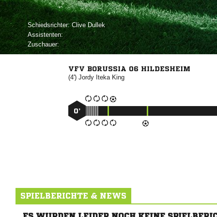
Schiedsrichter:
 
Assistenten:
Zuschauer:
VFV BORUSSIA 06 HILDESHEIM
(4')

 
0’
SPIELBERICHTE & NEWS
ES WURDEN LEIDER NOCH KEINE SPIELBERI