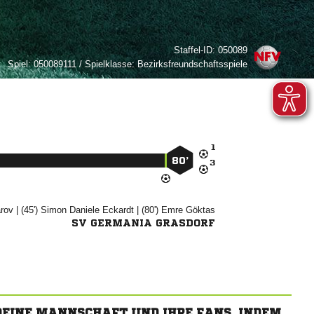
Staffel-ID:
050089
Spiel:
050089111 / Spielklasse: Bezirksfreundschaftsspiele

80’


| (45')
 

| (80')


SV GERMANIA GRASDORF
 DEINE MANNSCHAFT UND IHRE FANS, INDEM