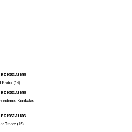
ECHSLUNG
  
ECHSLUNG
 
ECHSLUNG
  