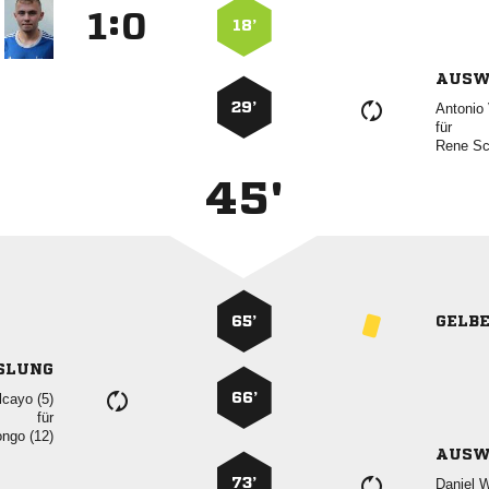
:


18’
AUSW
29’
 
für
 
45'
65’
GELB
SLUNG
66’
 
für
 
AUSW
73’
 