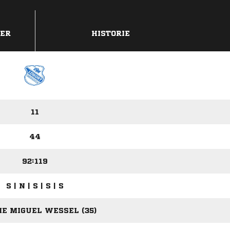
DER
HISTORIE
11
44
92:119
S | N | S | S | S
E MIGUEL WESSEL (35)