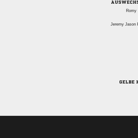
AUSWECH
 
  
GELBE 