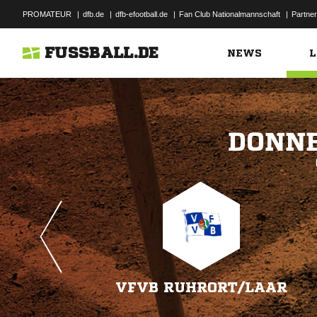
PROMATEUR
|
dfb.de
|
dfb-efootball.de
|
Fan Club Nationalmannschaft
|
Partner
FUSSBALL.DE
NEWS
L

VFVB RUHRORT/​LAAR