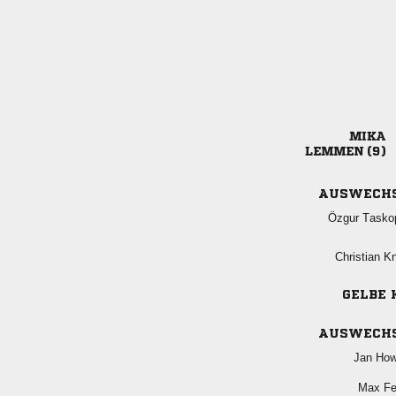

 
AUSWECH
 
 
GELBE 
AUSWECH
 
 