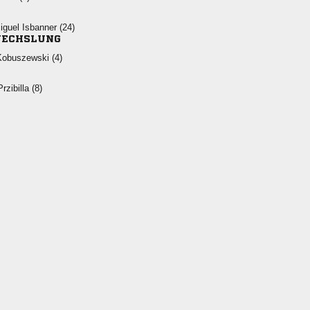
  
ECHSLUNG
 
 