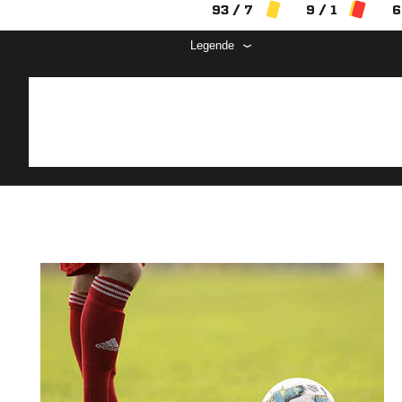
93 / 7
9 / 1
6
Legende