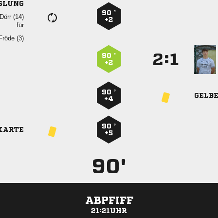
SLUNG
90 ’
 
+2
für
 
:


90 ’
+2
90 ’
GELB
+4
90 ’
KARTE
+5
90'
ABPFIFF
21:21UHR