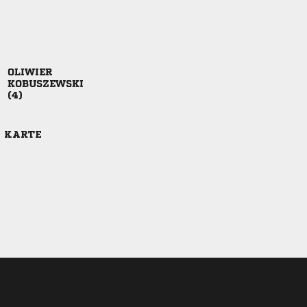



E KARTE