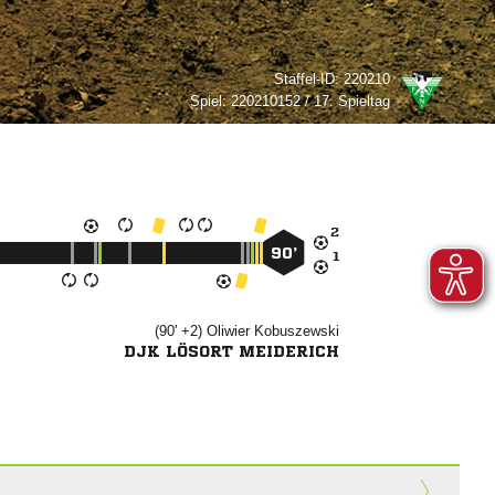
Staffel-ID:
220210
Spiel:
220210152 / 17. Spieltag

90’

(90' +2)


DJK LÖSORT MEIDERICH