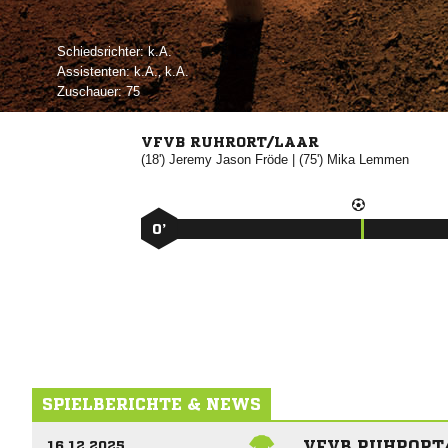
Schiedsrichter:

Assistenten:

, 
Zuschauer:
75
VFVB RUHRORT/LAAR
(18')
 

| (75')


0’
SPIELBERICHTE & NEWS
VFVB RUHRORT/
16.12.2025