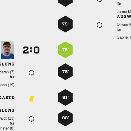
für
 
AUSW
75’
 
für
 
:


75’
SLUNG
78’
 
für
 
KARTE
81’
SLUNG
88’
 
für
 