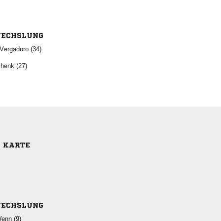
ECHSLUNG
 
 
E KARTE
ECHSLUNG
 