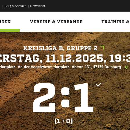
|
FAQ & Kontakt
|
Newsletter
Link
IGEN
VEREINE & VERBÄNDE
TRAINING &
KREISLIGA B, GRUPPE 2
 


Hartplatz, An der Vogelwiese; Hartplatz, Ahrstr. 131, 47139 Duisburg
:


[1 : 0]