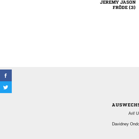
 
 
AUSWECH
 
 