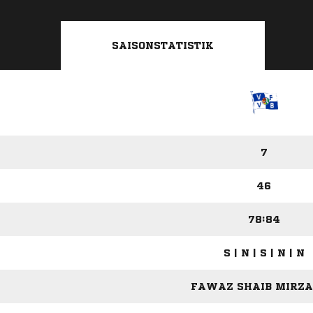
SAISONSTATISTIK
7
46
78:84
S | N | S | N | N
FAWAZ SHAIB MIRZA 