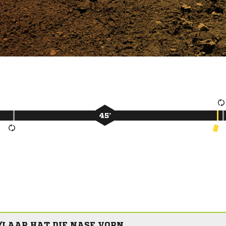
45’
LAAR HAT DIE NASE VORN