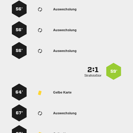
56’
Auswechslung
56’
Auswechslung
56’
Auswechslung
:


59’
Strafstoßtor
64’
Gelbe Karte
67’
Auswechslung