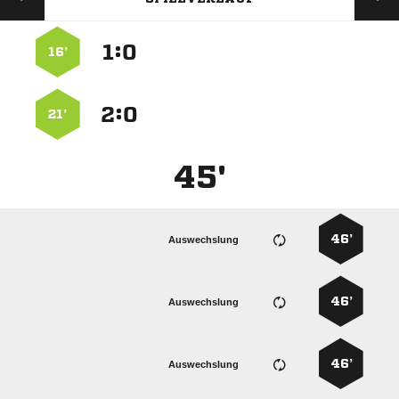
:


16’
:


21’
45'
46’
Auswechslung
46’
Auswechslung
46’
Auswechslung