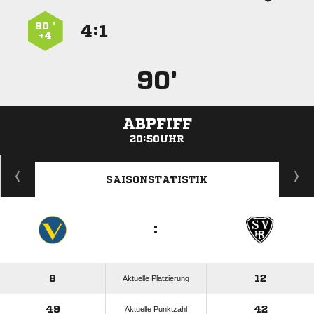
90 ’
:


+4
90'
ABPFIFF
20:50UHR
ANZEIGE
SAISONSTATISTIK
:
8
12
Aktuelle Platzierung
49
42
Aktuelle Punktzahl