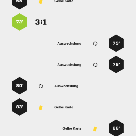
68’
Gelbe Karte
:


72’
79’
Auswechslung
79’
Auswechslung
80’
Auswechslung
83’
Gelbe Karte
86’
Gelbe Karte