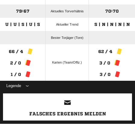
79:67
70:70
Aktuelles Torverhältnis
U | U | S | U | S
S | N | N | N | N
Aktueller Trend
Bester Torjäger (Tore)
66 / 4
62 / 4
Karten (Team/Offiz.)
2 / 0
3 / 0
1 / 0
3 / 0
Legende
ANZEIGE
FALSCHES ERGEBNIS MELDEN