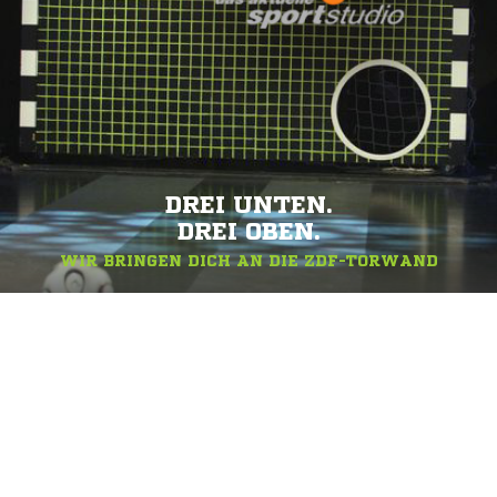
DREI UNTEN.
DREI OBEN.
WIR BRINGEN DICH AN DIE ZDF-TORWAND