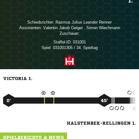
1.
Schiedsrichter:
   
Assistenten:
  
,  
Zuschauer:
Staffel-ID:
031001
Spiel:
031001305 / 34. Spieltag
VICTORIA 1.
0’
45’
HALSTENBEK-RELLINGEN 1.
SPIELBERICHTE & NEWS