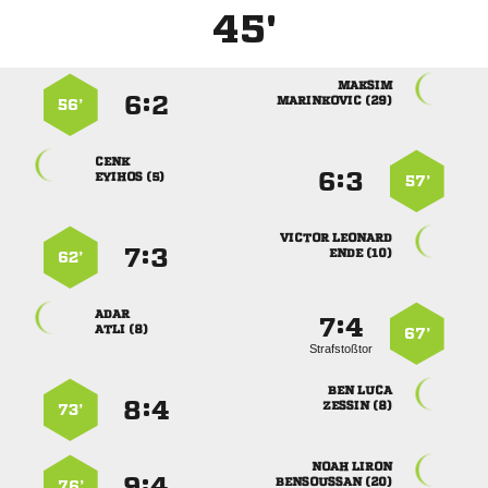
45'

:


 
56’

:


 
57’
 
:


 
62’

:


 
67’
Strafstoßtor
 
:


 
73’
 
:


 
76’