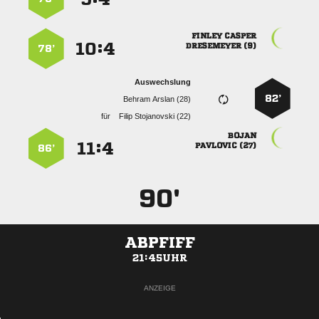
 
:


 
78’
Auswechslung
82’
  
für
  

:


 
86’
90'
ABPFIFF
21:45UHR
ANZEIGE