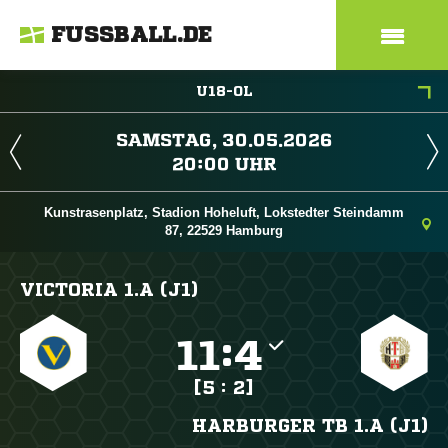
FUSSBALL.DE
U18-OL
 
 
Kunstrasenplatz, Stadion Hoheluft, Lokstedter Steindamm
87, 22529 Hamburg
VICTORIA 1.A (J1)

:

[5 : 2]
HARBURGER TB 1.A (J1)