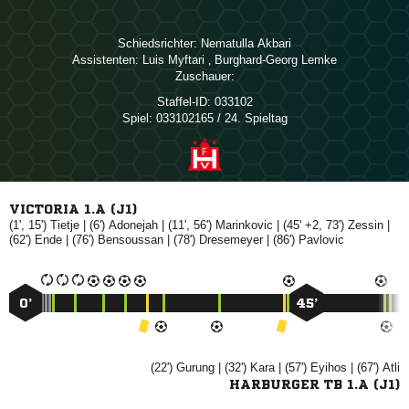
Schiedsrichter:
 
Assistenten:
 
,  
Zuschauer:
Staffel-ID:
033102
Spiel:
033102165 / 24. Spieltag
VICTORIA 1.A (J1)
(1', 15')

| (6')

| (11', 56')

| (45' +2, 73')

|
(62')

| (76')

| (78')

| (86')

0’
45’
(22')

| (32')

| (57')

| (67')

HARBURGER TB 1.A (J1)