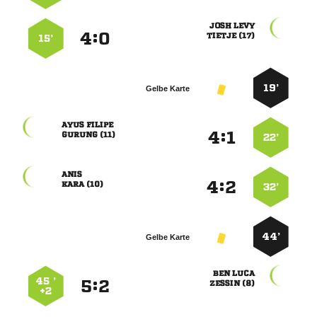
 
:


 
15’
19’
Gelbe Karte
 
:


 
22’

:


 
32’
44’
Gelbe Karte
 
45 ’
:


 
+2