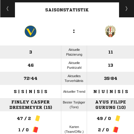
SAISONSTATISTIK
:
Aktuelle
3
11
Platzierung
Aktuelle
46
13
Punktzahl
Aktuelles
72:44
35:84
Torverhältnis
S | S | N | S | S
N | U | N | S | S
Aktueller Trend
FINLEY CASPER
AYUS FILIPE
Bester Torjäger
DRESEMEYER (15)
(Tore)
GURUNG (10)
47 / 2
49 / 0
Karten
1 / 0
2 / 0
(Team/Offiz.)