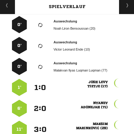
SPIELVERLAUF
Auswechslung
0’
   
Auswechslung
0’
   
Auswechslung
0’
    
 
:


 
1’

:


 
6’

:


 
11’