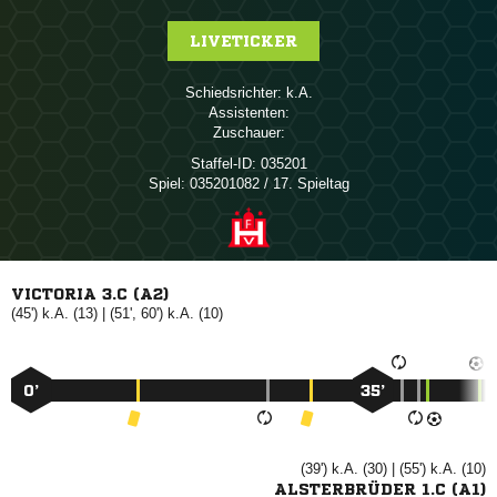
LIVETICKER
Schiedsrichter:

Assistenten:
Zuschauer:
Staffel-ID:
035201
Spiel:
035201082 / 17. Spieltag
VICTORIA 3.C (A2)
(45') k.A. (13) | (51', 60') k.A. (10)
0’
35’
(39') k.A. (30) | (55') k.A. (10)
ALSTERBRÜDER 1.C (A1)