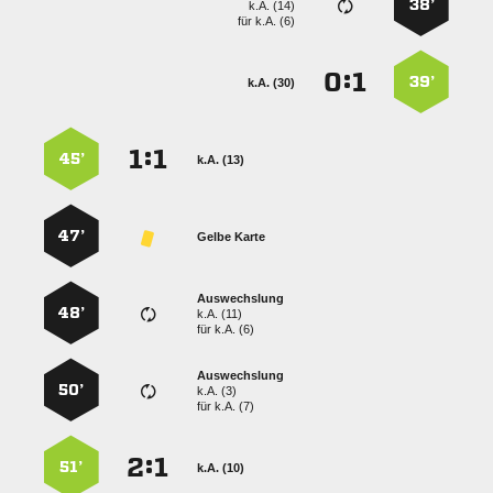
38’
k.A. (14)
für
k.A. (6)
:


39’
k.A. (30)
:


45’
k.A. (13)
47’
Gelbe Karte
Auswechslung
48’
k.A. (11)
für
k.A. (6)
Auswechslung
50’
k.A. (3)
für
k.A. (7)
:


51’
k.A. (10)