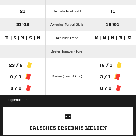
21
11
Aktuelle Punktzahl
31:45
18:64
Aktuelles Torverhältnis
U | S | N | S | N
N | N | N | N | N
Aktueller Trend
Bester Torjäger (Tore)
23 / 2
16 / 1
Karten (Team/Offiz.)
0 / 0
2 / 1
0 / 0
0 / 0
Legende
ANZEIGE
FALSCHES ERGEBNIS MELDEN