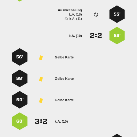
Auswechslung
55’
k.A. (18)
für
k.A. (11)
:


55’
k.A. (10)
56’
Gelbe Karte
58’
Gelbe Karte
60’
Gelbe Karte
:


60’
k.A. (10)