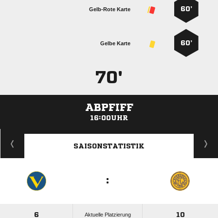
60’
Gelb-Rote Karte
60’
Gelbe Karte
70'
ABPFIFF
16:00UHR
ANZEIGE
SAISONSTATISTIK
:
6
10
Aktuelle Platzierung