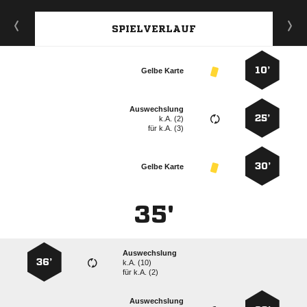
SPIELVERLAUF
10’
Gelbe Karte
Auswechslung
25’
k.A. (2)
für
k.A. (3)
30’
Gelbe Karte
35'
Auswechslung
36’
k.A. (10)
für
k.A. (2)
Auswechslung