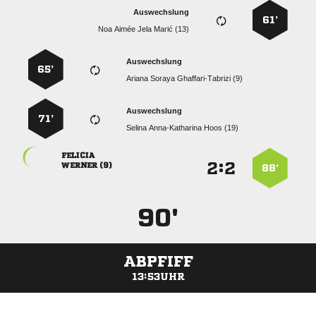
Auswechslung
61’
    
Auswechslung
65’
   
Auswechslung
71’
   

:


 
88’
90'
ABPFIFF
13:53UHR
ANZEIGE