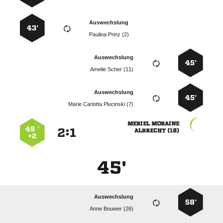
Auswechslung
43’
  
Auswechslung
45’
  
Auswechslung
45’
   
 
45 ’
:


 
+2
45'
Auswechslung
58’
  