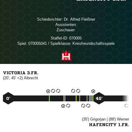
Schiedsrichter:
  
Assistenten:
Zuschauer:
Staffel-ID:
070005
Spiel:
070005041 / Spielklasse: Kreisfreundschaftsspiele
VICTORIA 3.FR.
(20', 45' +2)

0’
45’
(35')

| (88')

HAFENCITY 1.FR.