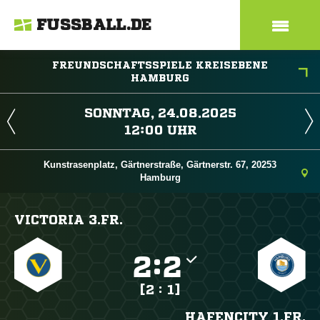
FUSSBALL.DE
FREUNDSCHAFTSSPIELE KREISEBENE
HAMBURG
 
 
Kunstrasenplatz, Gärtnerstraße, Gärtnerstr. 67, 20253
Hamburg
VICTORIA 3.FR.

:

[2 : 1]
HAFENCITY 1.FR.