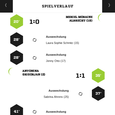
SPIELVERLAUF
 
:


 
20’
Auswechslung
28’
   
Auswechslung
28’
  

:


 
35’
Auswechslung
37’
  
41’
Auswechslung