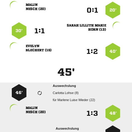

:


 
20’
  
:


 
30’

:


 
40’
45'
Auswechslung
46’
  
für
   

:


 
48’
Auswechslung