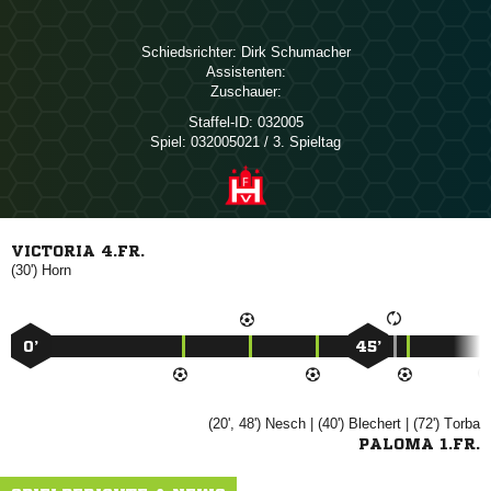
Schiedsrichter:
 
Assistenten:
Zuschauer:
Staffel-ID:
032005
Spiel:
032005021 / 3. Spieltag
VICTORIA 4.FR.
(30')

0’
45’
(20', 48')

| (40')

| (72')

PALOMA 1.FR.