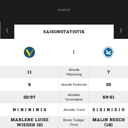
ANZEIGE
SAISONSTATISTIK
:
Aktuelle
11
7
Platzierung
9
35
Aktuelle Punktzahl
Aktuelles
22:97
69:51
Torverhältnis
N | N | N | N | S
S | S | N | S | U
Aktueller Trend
MARLENE LUISE
MALIN NESCH
Bester Torjäger
WIEDER (6)
(Tore)
(18)