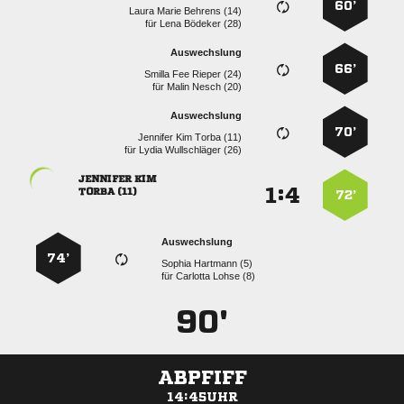
60’
   
für
  
Auswechslung
66’
   
für
  
Auswechslung
70’
   
für
  
 
:


 
72’
Auswechslung
74’
  
für
  
90'
ABPFIFF
14:45UHR