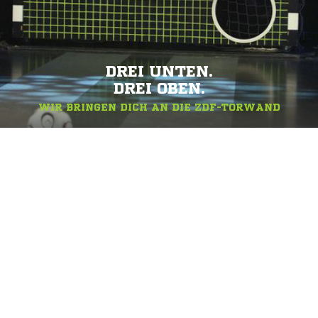
DREI UNTEN.
DREI OBEN.
WIR BRINGEN DICH AN DIE ZDF-TORWAND