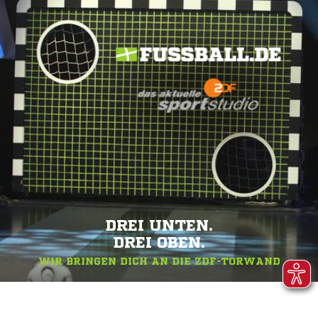
DREI UNTEN.
DREI OBEN.
WIR BRINGEN DICH AN DIE ZDF-TORWAND