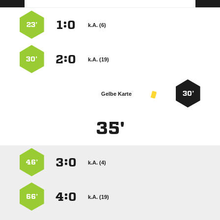
:


23’
k.A. (6)
:


30’
k.A. (19)
30’
Gelbe Karte
35'
:


46’
k.A. (4)
:


66’
k.A. (19)