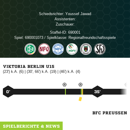
Schiedsrichter:
 
Assistenten:
Zuschauer:
Staffel-ID:
690001
Spiel:
690001073 / Spielklasse: Regionalfreundschaftsspiele
VIKTORIA BERLIN U15
(23') k.A. (6) | (30', 66') k.A. (19) | (46') k.A. (4)
0’
35’
BFC PREUSSEN
SPIELBERICHTE & NEWS