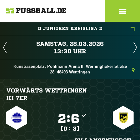
FUSSBALL.DE
D JUNIOREN KREISLIGA D
 
 
Kunstrasenplatz, Pohlmann Arena II, Werninghoker Straße
28, 48493 Wettringen
VORWÄRTS WETTRINGEN
III 7ER

:

[0 : 3]