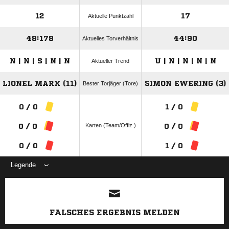
12
17
Aktuelle Punktzahl
48:178
44:90
Aktuelles Torverhältnis
N | N | S | N | N
U | N | N | N | N
Aktueller Trend
LIONEL MARX (11)
SIMON EWERING (3)
Bester Torjäger (Tore)
0 / 0
1 / 0
Karten (Team/Offiz.)
0 / 0
0 / 0
0 / 0
1 / 0
Legende
ANZEIGE
FALSCHES ERGEBNIS MELDEN