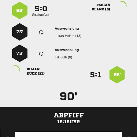

:


 
65’
Strafstoßtor
Auswechslung
75’
  
Auswechslung
75’
  

:


 
85’
90'
ABPFIFF
19:15UHR
ANZEIGE