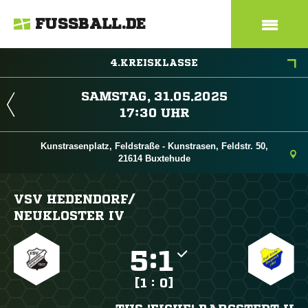
FUSSBALL.DE
4.KREISKLASSE
 
 
Kunstrasenplatz, Feldstraße - Kunstrasen, Feldstr. 50,
21614 Buxtehude
VSV HEDENDORF/​
NEUKLOSTER IV

:

[1 : 0]