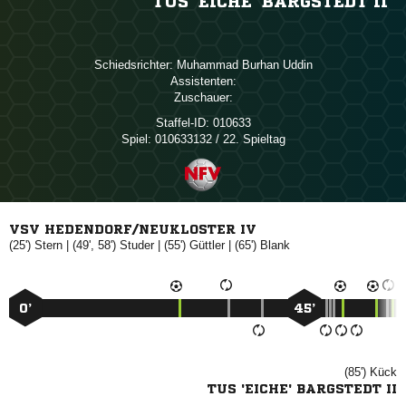
TUS 'EICHE' BARGSTEDT II
Schiedsrichter:
  
Assistenten:
Zuschauer:
Staffel-ID:
010633
Spiel:
010633132 / 22. Spieltag
VSV HEDENDORF/NEUKLOSTER IV
(25')

| (49', 58')

| (55')

| (65')

0’
45’
(85')

TUS 'EICHE' BARGSTEDT II