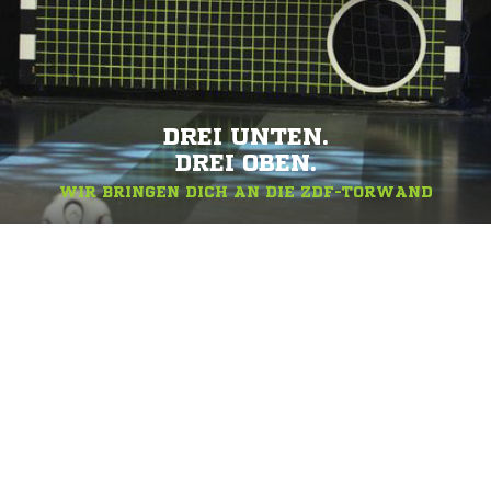
DREI UNTEN.
DREI OBEN.
WIR BRINGEN DICH AN DIE ZDF-TORWAND