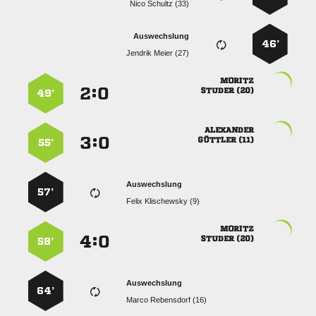
  
Auswechslung
46’
  

:


 
49’

:


 
55’
Auswechslung
57’
  

:


 
58’
Auswechslung
64’
  