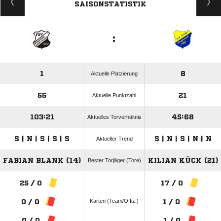
SAISONSTATISTIK
:
1
8
Aktuelle Platzierung
55
21
Aktuelle Punktzahl
103:21
45:68
Aktuelles Torverhältnis
S | N | S | S | S
S | N | S | N | N
Aktueller Trend
FABIAN BLANK (14)
KILIAN KÜCK (21)
Bester Torjäger (Tore)
25 / 0
17 / 0
Karten (Team/Offiz.)
0 / 0
1 / 0
0 / 0
1 / 0