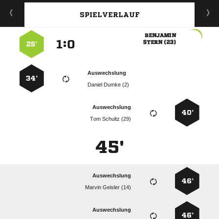
SPIELVERLAUF

:


 
25’
Auswechslung
34’
  
Auswechslung
40’
  
45'
Auswechslung
46’
  
Auswechslung
46’