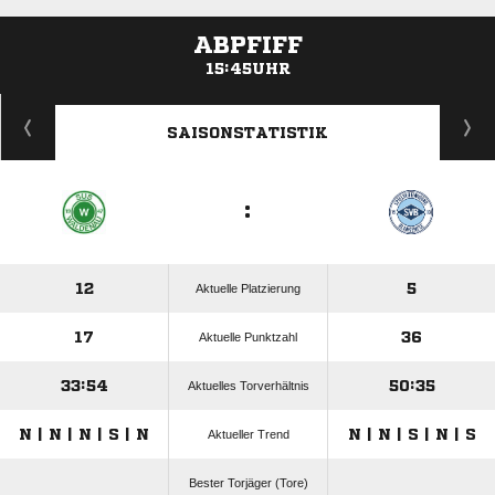
ABPFIFF
15:45UHR
ANZEIGE
SAISONSTATISTIK
:
12
5
Aktuelle Platzierung
17
36
Aktuelle Punktzahl
33:54
50:35
Aktuelles Torverhältnis
N | N | N | S | N
N | N | S | N | S
Aktueller Trend
Bester Torjäger (Tore)