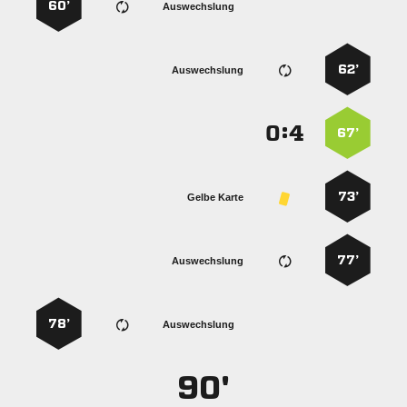
60’
Auswechslung
62’
Auswechslung
:


67’
73’
Gelbe Karte
77’
Auswechslung
78’
Auswechslung
90'