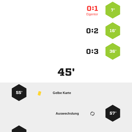
:


7’
Eigentor
:


16’
:


36’
45'
55’
Gelbe Karte
57’
Auswechslung