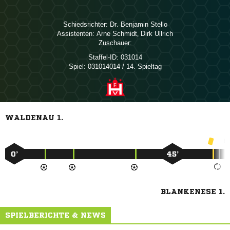
Schiedsrichter:
  
Assistenten:
 
,  
Zuschauer:
Staffel-ID:
031014
Spiel:
031014014 / 14. Spieltag
WALDENAU 1.
0’
45’
BLANKENESE 1.
SPIELBERICHTE & NEWS