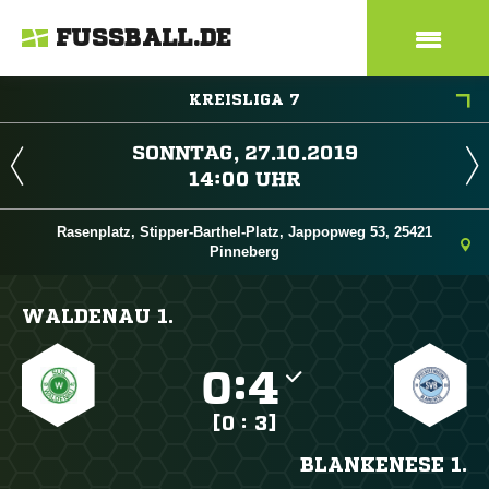
FUSSBALL.DE
KREISLIGA 7
 
 
Rasenplatz, Stipper-Barthel-Platz, Jappopweg 53, 25421
Pinneberg
WALDENAU 1.

:

[0 : 3]
BLANKENESE 1.