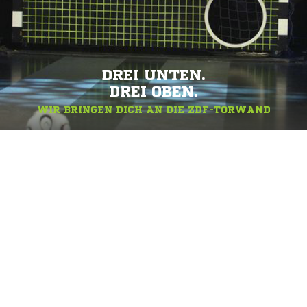
DREI UNTEN.
DREI OBEN.
WIR BRINGEN DICH AN DIE ZDF-TORWAND