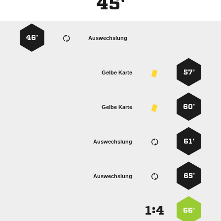
45'
46’
Auswechslung
57’
Gelbe Karte
60’
Gelbe Karte
61’
Auswechslung
65’
Auswechslung
:


66’