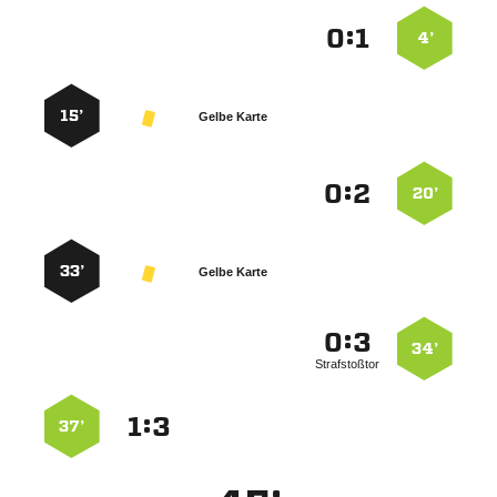
:


4’
15’
Gelbe Karte
:


20’
33’
Gelbe Karte
:


34’
Strafstoßtor
:


37’