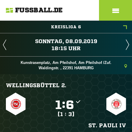
FUSSBALL.DE
KREISLIGA 6
 
 
Kunstrasenplatz, Am Pfeilshof, Am Pfeilshof /Zuf.
Waldingstr. , 22391 HAMBURG
WELLINGSBÜTTEL 2.

:

[1 : 3]
ST. PAULI IV