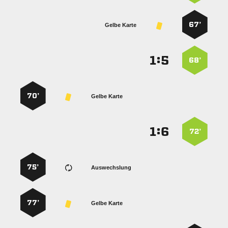
67’
Gelbe Karte
:


68’
70’
Gelbe Karte
:


72’
75’
Auswechslung
77’
Gelbe Karte