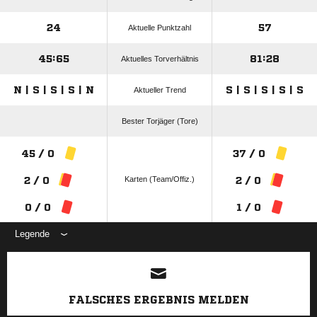
24
57
Aktuelle Punktzahl
45:65
81:28
Aktuelles Torverhältnis
N | S | S | S | N
S | S | S | S | S
Aktueller Trend
Bester Torjäger (Tore)
45 / 0
37 / 0
Karten (Team/Offiz.)
2 / 0
2 / 0
0 / 0
1 / 0
Legende
ANZEIGE
FALSCHES ERGEBNIS MELDEN