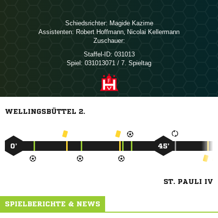
Schiedsrichter:
 
Assistenten:
 
,  
Zuschauer:
Staffel-ID:
031013
Spiel:
031013071 / 7. Spieltag
WELLINGSBÜTTEL 2.
0’
45’
ST. PAULI IV
SPIELBERICHTE & NEWS