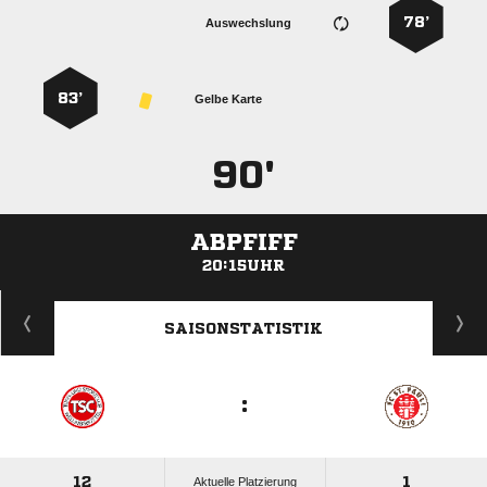
78’
Auswechslung
83’
Gelbe Karte
90'
ABPFIFF
20:15UHR
ANZEIGE
SAISONSTATISTIK
:
12
1
Aktuelle Platzierung