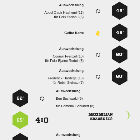
Auswechslung
46’
   
für
  
49’
Gelbe Karte
Auswechslung
60’
  
für
   
Auswechslung
60’
  
für
  
Auswechslung
62’
  
für
  

:


 
65’
Auswechslung