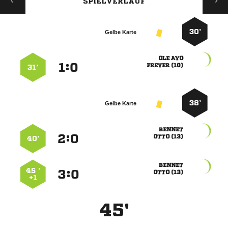
SPIELVERLAUF
30’
Gelbe Karte
 
:


 
31’
38’
Gelbe Karte

:


 
40’

45 ’
:


 
+1
45'