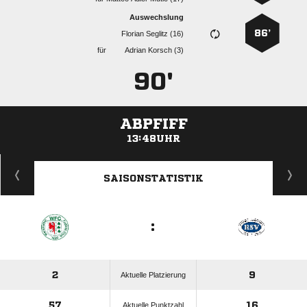
Auswechslung
86’
  
für
  
90'
ABPFIFF
13:48UHR
ANZEIGE
SAISONSTATISTIK
:
2
9
Aktuelle Platzierung
57
16
Aktuelle Punktzahl