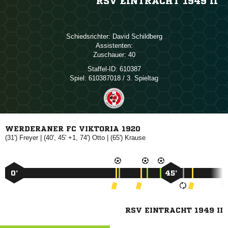
RSV EINTRACHT 1949 II
Schiedsrichter:
 
Assistenten:
Zuschauer:
40
Staffel-ID:
610387
Spiel:
610387018 / 3. Spieltag
WERDERANER FC VIKTORIA 1920
(31')

| (40', 45' +1, 74')

| (65')

0’
45’
RSV EINTRACHT 1949 II