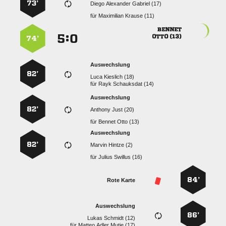
73’
   
für
  

:


 
74’
Auswechslung
82’
  
für
  
Auswechslung
82’
  
für
  
Auswechslung
82’
  
für
  
84’
Rote Karte
Auswechslung
86’
  
für
   