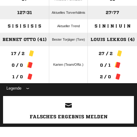
127:31
27:77
Aktuelles Torverhältnis
S | S | S | S | S
S | N | N | U | N
Aktueller Trend
BENNET OTTO (41)
LOUIS LEKKOS (4)
Bester Torjäger (Tore)
17 / 2
27 / 2
Karten (Team/Offiz.)
0 / 0
0 / 1
1 / 0
2 / 0
Legende
ANZEIGE
FALSCHES ERGEBNIS MELDEN