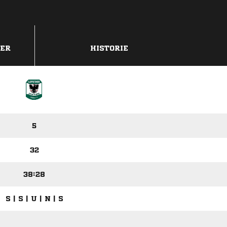
DER
HISTORIE
5
32
38:28
S | S | U | N | S