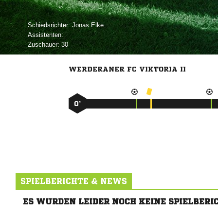
Schiedsrichter:
 
Assistenten:
Zuschauer:
30
WERDERANER FC VIKTORIA II
0’
SPIELBERICHTE & NEWS
ES WURDEN LEIDER NOCH KEINE SPIELBERI