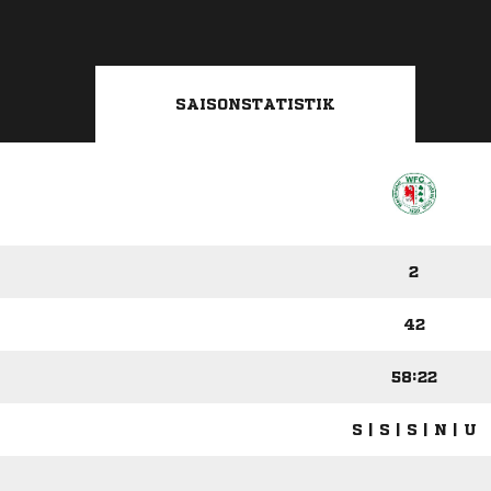
SAISONSTATISTIK
2
42
58:22
S | S | S | N | U