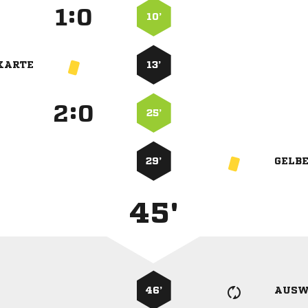
:


10’
KARTE
13’
:


25’
29’
GELB
45'
46’
AUSW