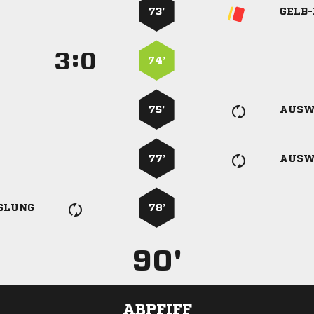
73’
GELB
:


74’
75’
AUSW
77’
AUSW
SLUNG
78’
90'
ABPFIFF