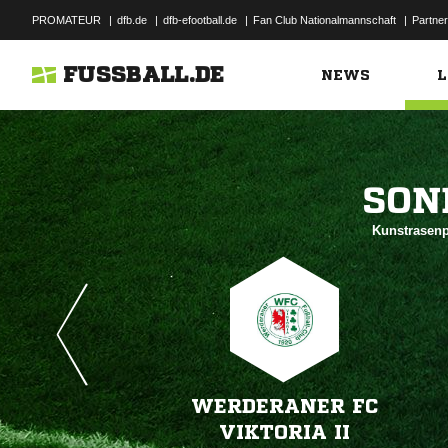
PROMATEUR
|
dfb.de
|
dfb-efootball.de
|
Fan Club Nationalmannschaft
|
Partner
FUSSBALL.DE
NEWS
L

Kunstrasenp
WERDERANER FC
VIKTORIA II