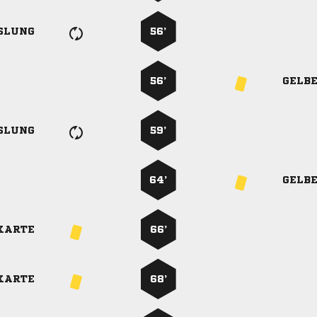
SLUNG
56’
56’
GELB
SLUNG
59’
64’
GELB
KARTE
66’
KARTE
68’