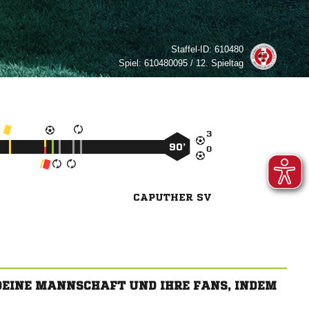
Staffel-ID:
610480
Spiel:
610480095 / 12. Spieltag

90’

CAPUTHER SV
 DEINE MANNSCHAFT UND IHRE FANS, INDEM