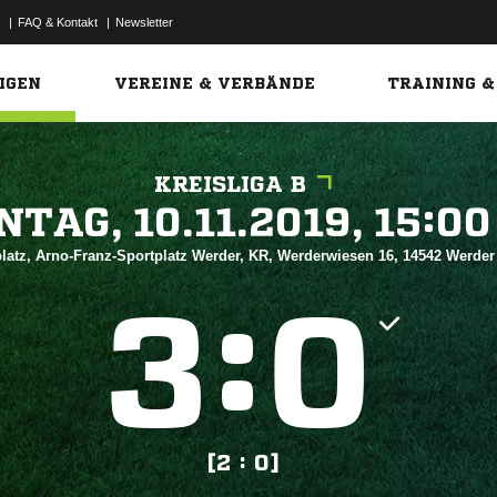
|
FAQ & Kontakt
|
Newsletter
Link
IGEN
VEREINE & VERBÄNDE
TRAINING &
KREISLIGA B
 


latz, Arno-Franz-Sportplatz Werder, KR, Werderwiesen 16, 14542 Werder
:


[2 : 0]