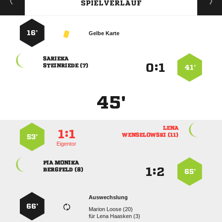
SPIELVERLAUF
16’
Gelbe Karte

:


 
41’
45'

:


 
53’
Eigentor
 
:


 
65’
Auswechslung
66’
  
für
  