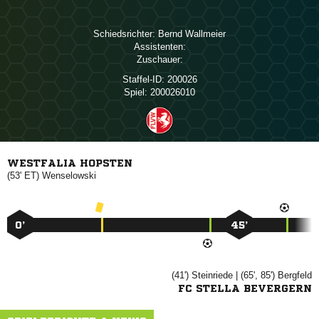
Schiedsrichter:
 
Assistenten:
Zuschauer:
Staffel-ID:
200026
Spiel:
200026010
WESTFALIA HOPSTEN
(53' ET)

0’
45’
(41')

| (65', 85')

FC STELLA BEVERGERN