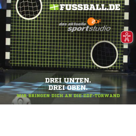
DREI UNTEN.
DREI OBEN.
WIR BRINGEN DICH AN DIE ZDF-TORWAND