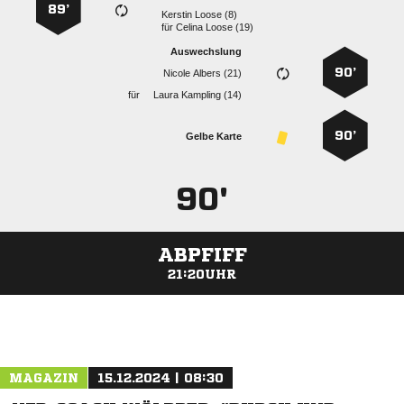
89’
  
für
  
Auswechslung
90’
  
für
  
90’
Gelbe Karte
90'
ABPFIFF
21:20UHR
ANZEIGE
MAGAZIN
15.12.2024 | 08:30