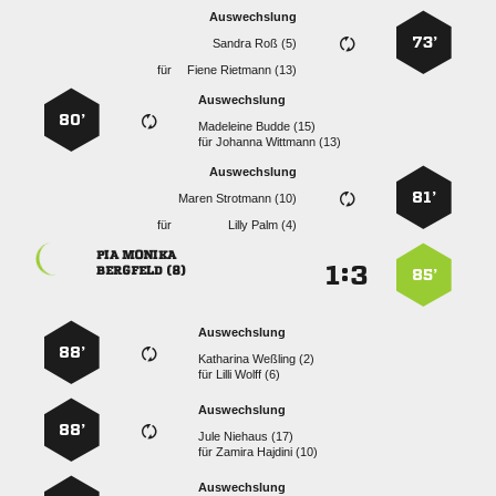
Auswechslung
73’
  
für
  
Auswechslung
80’
  
für
  
Auswechslung
81’
  
für
  
 
:


 
85’
Auswechslung
88’
  
für
  
Auswechslung
88’
  
für
  
Auswechslung