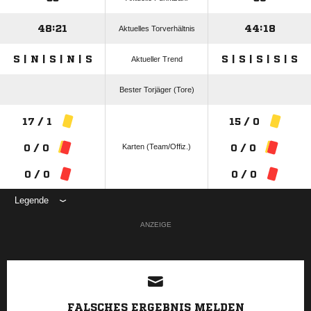
48:21
44:18
Aktuelles Torverhältnis
S | N | S | N | S
S | S | S | S | S
Aktueller Trend
Bester Torjäger (Tore)
17 / 1
15 / 0
Karten (Team/Offiz.)
0 / 0
0 / 0
0 / 0
0 / 0
Legende
ANZEIGE
FALSCHES ERGEBNIS MELDEN