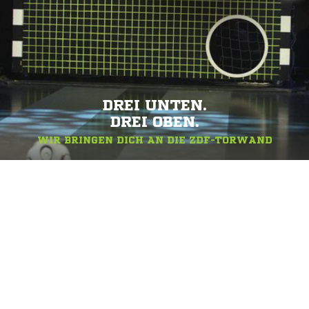
DREI UNTEN.
DREI OBEN.
WIR BRINGEN DICH AN DIE ZDF-TORWAND