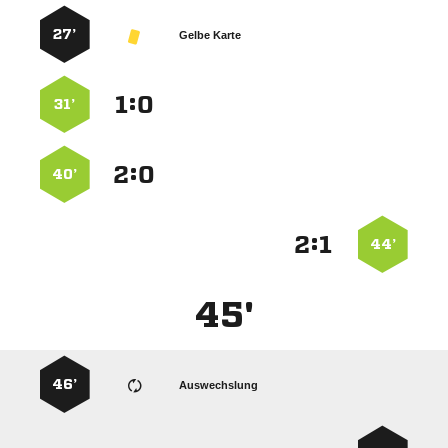
27’
Gelbe Karte
:


31’
:


40’
:


44’
45'
46’
Auswechslung