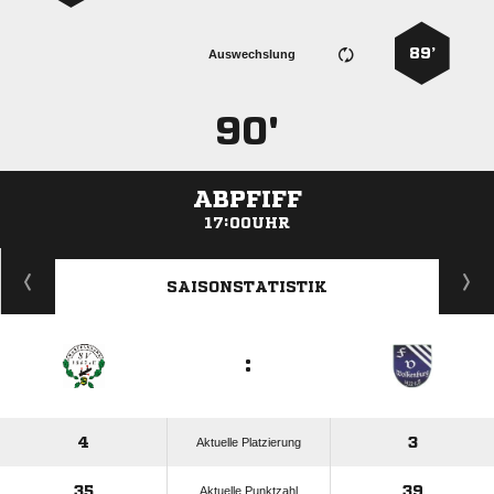
89’
Auswechslung
90'
ABPFIFF
17:00UHR
ANZEIGE
SAISONSTATISTIK
:
4
3
Aktuelle Platzierung
35
39
Aktuelle Punktzahl