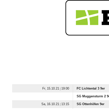
  |

FC Lichtental 3 9er
SG Muggensturm 2 9
  |

SG Ottenhöfen 9er