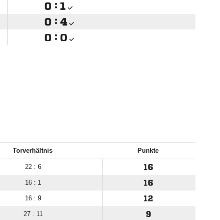

:


:


:

Torverhältnis
Punkte
22 : 6
16
16 : 1
16
16 : 9
12
27 : 11
9