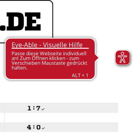

:


:
