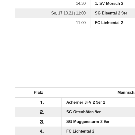

1. SV Mörsch 2
  |

SG Eisental 2 9er

FC Lichtental 2
Platz
Mannscha
1.
Acherner JFV 2 9er 2
2.
SG Ottenhöfen 9er
3.
SG Muggensturm 2 9er
4.
FC Lichtental 2