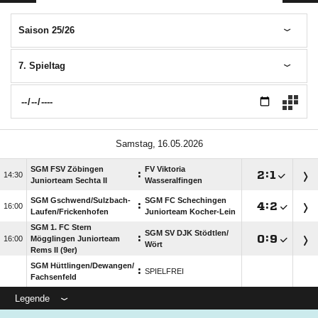
Saison 25/26
7. Spieltag
 
SGM FSV Zöbingen
FV Viktoria
:

:


Juniorteam Sechta II
Wasseralfingen
SGM Gschwend/​Sulzbach-
SGM FC Schechingen
:

:


Laufen/​Frickenhofen
Juniorteam Kocher-Lein
SGM 1. FC Stern
SGM SV DJK Stödtlen/​
:

:


Mögglingen Juniorteam
Wört
Rems II (9er)
SGM Hüttlingen/​Dewangen/​
:
SPIELFREI
Fachsenfeld
Legende