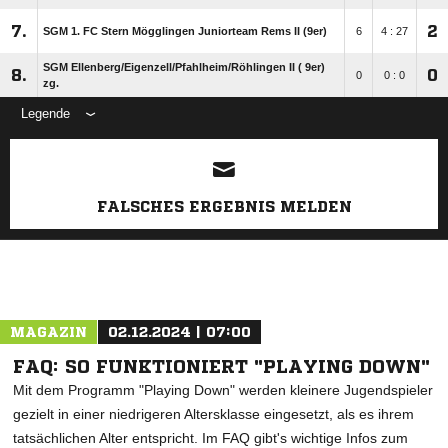
7.
2
SGM 1. FC Stern Mögglingen Juniorteam Rems II (9er)
6
4 : 27
SGM Ellenberg/​Eigenzell/​Pfahlheim/​Röhlingen II ( 9er)
8.
0
0
0 : 0
zg.
Legende
ANZEIGE
FALSCHES ERGEBNIS MELDEN
MAGAZIN
02.12.2024 | 07:00
FAQ: SO FUNKTIONIERT "PLAYING DOWN"
Mit dem Programm "Playing Down" werden kleinere Jugendspieler
gezielt in einer niedrigeren Altersklasse eingesetzt, als es ihrem
tatsächlichen Alter entspricht. Im FAQ gibt's wichtige Infos zum