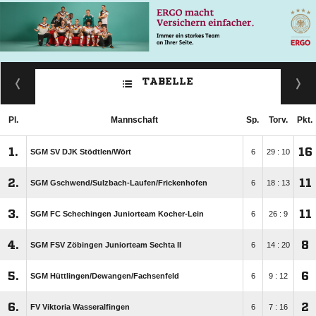
TABELLE
Pl.
Mannschaft
Sp.
Torv.
Pkt.
1.
16
SGM SV DJK Stödtlen/​Wört
6
29 : 10
2.
11
SGM Gschwend/​Sulzbach-Laufen/​Frickenhofen
6
18 : 13
3.
11
SGM FC Schechingen Juniorteam Kocher-Lein
6
26 : 9
4.
8
SGM FSV Zöbingen Juniorteam Sechta II
6
14 : 20
5.
6
SGM Hüttlingen/​Dewangen/​Fachsenfeld
6
9 : 12
6.
2
FV Viktoria Wasseralfingen
6
7 : 16