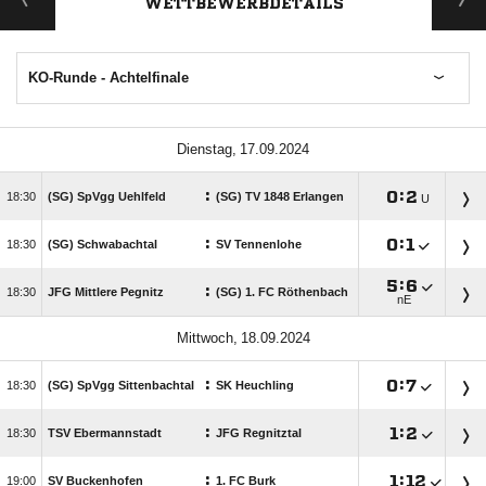
WETTBEWERBDETAILS
KO-Runde - Achtelfinale
 
:

:


(SG) SpVgg Uehlfeld
(SG) TV 1848 Erlangen
U
:

:


(SG) Schwabachtal
SV Tennenlohe

:

:

JFG Mittlere Pegnitz
(SG) 1. FC Röthenbach
nE
 
:

:


(SG) SpVgg Sittenbachtal
SK Heuchling
:

:


TSV Ebermannstadt
JFG Regnitztal
:

:


SV Buckenhofen
1. FC Burk