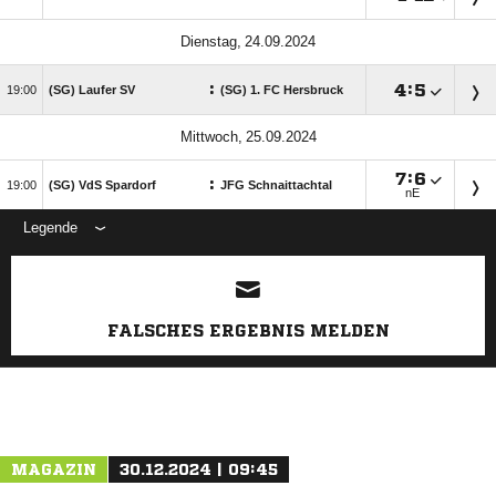
 
:

:


(SG) Laufer SV
(SG) 1. FC Hersbruck
 

:

:

(SG) VdS Spardorf
JFG Schnaittachtal
nE
Legende
FALSCHES ERGEBNIS MELDEN
MAGAZIN
30.12.2024 | 09:45