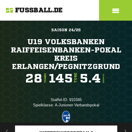
FUSSBALL.DE
SAISON 24/25
U19 VOLKSBANKEN
RAIFFEISENBANKEN-POKAL
KREIS
ERLANGEN/PEGNITZGRUND
28
145
5.4
TORE
TEAMS
TORE/SPIEL
Staffel-ID: 910345
Spielklasse: A-Junioren Verbandspokal
ANZEIGE