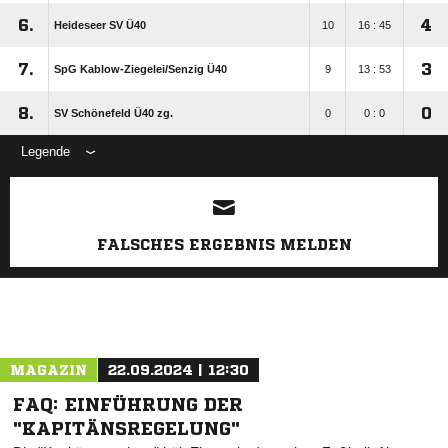
6.
4
Heideseer SV Ü40
10
16 : 45
7.
3
SpG Kablow-Ziegelei/​Senzig Ü40
9
13 : 53
8.
0
SV Schönefeld Ü40 zg.
0
0 : 0
Legende
ANZEIGE
FALSCHES ERGEBNIS MELDEN
MAGAZIN
22.09.2024 | 12:30
FAQ: EINFÜHRUNG DER
"KAPITÄNSREGELUNG"