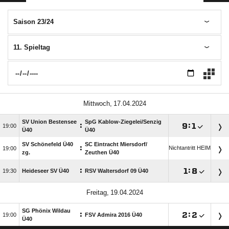
Saison 23/24
11. Spieltag
 
SV Union Bestensee
SpG Kablow-Ziegelei/​Senzig
:

:


Ü40
Ü40
SV Schönefeld Ü40
SC Eintracht Miersdorf/​
:
Nichtantritt HEIM

zg.
Zeuthen Ü40
:

:


Heideseer SV Ü40
RSV Waltersdorf 09 Ü40
 
SG Phönix Wildau
:

:


FSV Admira 2016 Ü40
Ü40