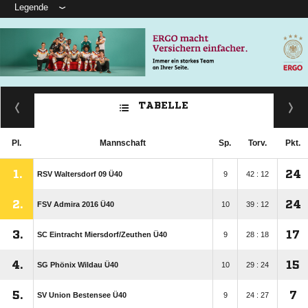
Legende
TABELLE
Pl.
Mannschaft
Sp.
Torv.
Pkt.
1.
24
RSV Waltersdorf 09 Ü40
9
42 : 12
2.
24
FSV Admira 2016 Ü40
10
39 : 12
3.
17
SC Eintracht Miersdorf/​Zeuthen Ü40
9
28 : 18
4.
15
SG Phönix Wildau Ü40
10
29 : 24
5.
7
SV Union Bestensee Ü40
9
24 : 27