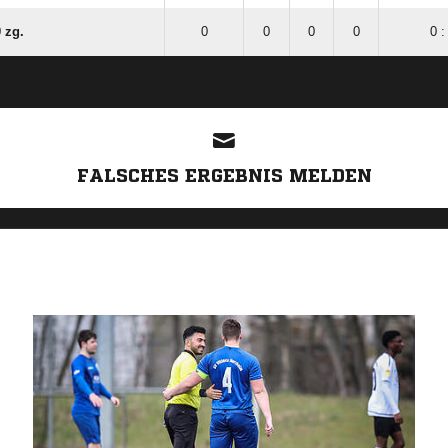
 zg.
0
0
0
0
0 :
ANZEIGE
FALSCHES ERGEBNIS MELDEN