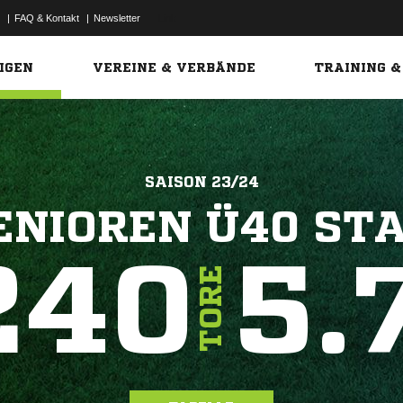
|
FAQ & Kontakt
|
Newsletter
Link
IGEN
VEREINE & VERBÄNDE
TRAINING &
SAISON 23/24
ENIOREN Ü40 STA
240
5.
TORE