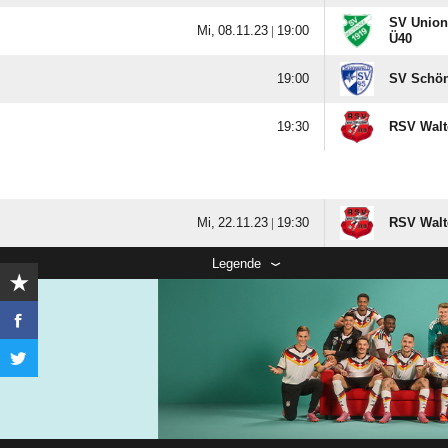
SV Union
  |

Ü40

SV Schön

RSV Walt
  |

RSV Walt
Legende