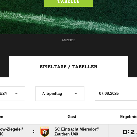
TABELLE
ANZEIGE
SPIELTAGE / TABELLEN
3/24
7. Spieltag
im
Gast
Ergebni
w-Ziegelei/​
SC Eintracht Miersdorf/​
:

:

40
Zeuthen Ü40