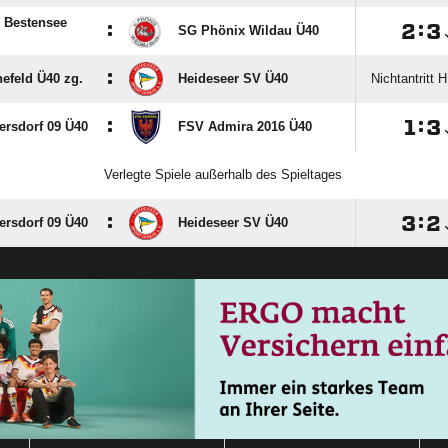
 Bestensee
:

:

SG Phönix Wildau Ü40
:
efeld Ü40 zg.
Heideseer SV Ü40
Nichtantritt 
:

:

ersdorf 09 Ü40
FSV Admira 2016 Ü40
Verlegte Spiele außerhalb des Spieltages
:

:

ersdorf 09 Ü40
Heideseer SV Ü40