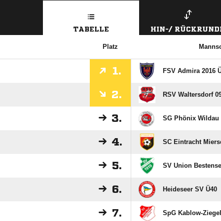
TABELLE
HIN-/ RÜCKRUND
Platz
Mannsc
1.
FSV Admira 2016 
2.
RSV Waltersdorf 0
3.
SG Phönix Wildau
4.
SC Eintracht Miers
5.
SV Union Bestens
6.
Heideseer SV Ü40
7.
SpG Kablow-Ziegel