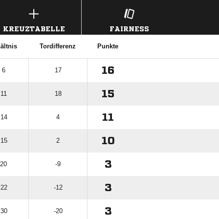
KREUZTABELLE
FAIRNESS
ältnis
Tordifferenz
Punkte
16
 6
17
15
 11
18
11
 14
4
10
 15
2
3
 20
-9
3
 22
-12
3
 30
-20