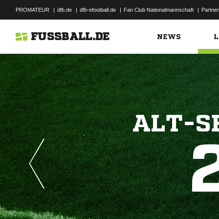
PROMATEUR
|
dfb.de
|
dfb-efootball.de
|
Fan Club Nationalmannschaft
|
Partner
FUSSBALL.DE
NEWS
L
ALT-S