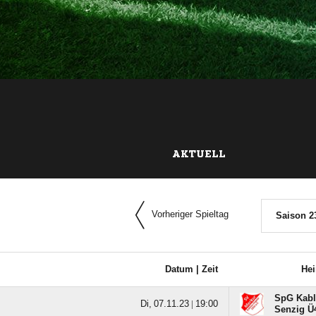
AKTUELL
Vorheriger Spieltag
Saison 2
Datum |
Zeit
He
SpG Kablo
  |

Senzig Ü