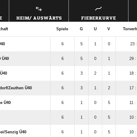
E
HEIM/ AUSWÄRTS
FIEBERKURVE
haft
Spiele
G
U
V
Torverh
Ü40
6
5
1
0
23 :
9 Ü40
6
5
0
1
29 :
 Ü40
6
3
2
1
18 :
dorf/​Zeuthen Ü40
6
3
1
2
17 :
ee Ü40
6
1
0
5
11 :
6
1
0
5
10 :
ei/​Senzig Ü40
6
1
0
5
10 :