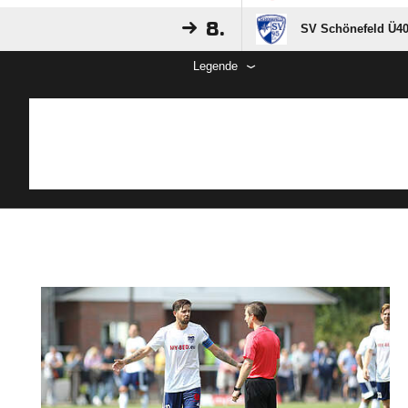
8.
SV Schönefeld Ü40
Legende