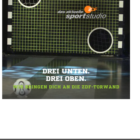
DREI UNTEN.
DREI OBEN.
WIR BRINGEN DICH AN DIE ZDF-TORWAND