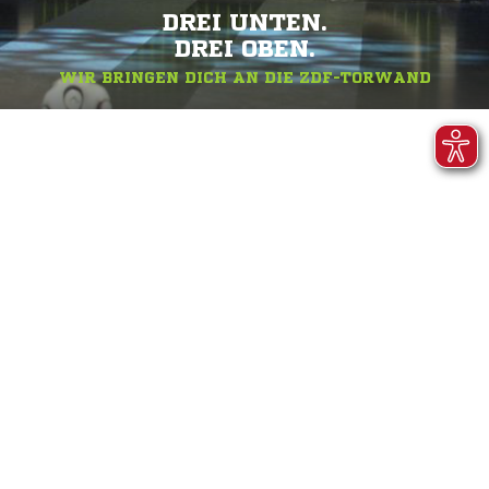
DREI UNTEN.
DREI OBEN.
WIR BRINGEN DICH AN DIE ZDF-TORWAND