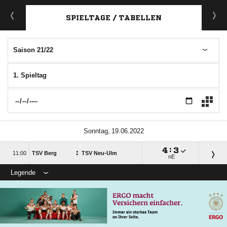
ANZEIGE
SPIELTAGE / TABELLEN
Saison 21/22
1. Spieltag
 

:

:

TSV Berg
TSV Neu-Ulm
nE
Legende