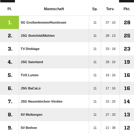
Pl.
Mannschaft
Sp.
Torv.
Pkt.
1.
28
SG Großenkneten/​Huntlosen
11
37 : 10
2.
25
JSG Steinfeld/​Mühlen
11
28 : 13
3.
23
TV Dinklage
11
33 : 18
4.
19
JSG Saterland
11
28 : 16
5.
16
TUS Lutten
11
19 : 16
6.
16
JSG BaCaLü
11
17 : 16
7.
14
JSG Neuenkirchen-Vörden
11
15 : 20
8.
13
SV Molbergen
11
27 : 33
9.
12
SV Bethen
11
21 : 38