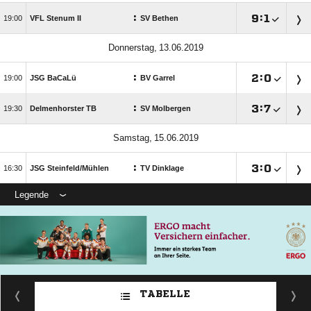
:

:


VFL Stenum II
SV Bethen
 
:

:


JSG BaCaLü
BV Garrel
:

:


Delmenhorster TB
SV Molbergen
 
:

:


JSG Steinfeld/​Mühlen
TV Dinklage
Legende
TABELLE