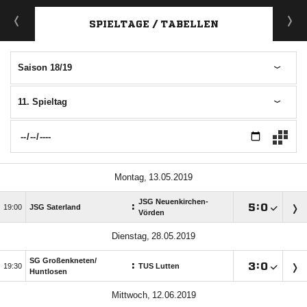
ANZEIGE
SPIELTAGE / TABELLEN
Saison 18/19
11. Spieltag
 
JSG Neuenkirchen-
:

:


JSG Saterland
Vörden
 
SG Großenkneten/​
:

:


TUS Lutten
Huntlosen
 