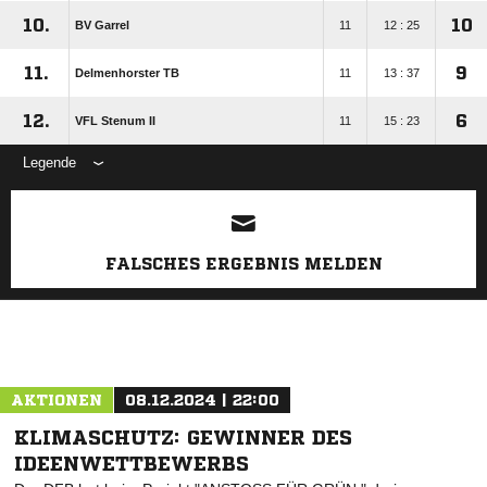
10.
10
BV Garrel
11
12 : 25
11.
9
Delmenhorster TB
11
13 : 37
12.
6
VFL Stenum II
11
15 : 23
Legende
ANZEIGE
FALSCHES ERGEBNIS MELDEN
AKTIONEN
08.12.2024 | 22:00
KLIMASCHUTZ: GEWINNER DES
IDEENWETTBEWERBS