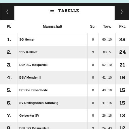
TABELLE
Pl.
Mannschaft
Sp.
Torv.
Pkt.
1.
25
SG Hemer
9
60 : 10
2.
24
SSV Kalthof
9
88 : 5
3.
21
DJK SG Bösperde I
8
52 : 10
4.
16
BSV Menden II
8
41 : 10
5.
15
FC Bor. Dröschede
8
49 : 18
6.
15
SV Deilinghofen-Sundwig
8
41 : 15
7.
12
Geisecker SV
8
26 : 18
8.
12
DJK SG Bösperde II
9
24 : 43