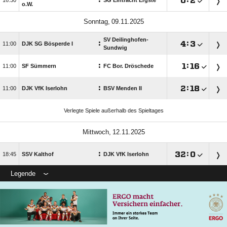
:

:


SG Eintracht Ergste
o.W.
 
SV Deilinghofen-
:

:


DJK SG Bösperde I
Sundwig
:

:


SF Sümmern
FC Bor. Dröschede
:

:


DJK VfK Iserlohn
BSV Menden II
Verlegte Spiele außerhalb des Spieltages
 
:

:


SSV Kalthof
DJK VfK Iserlohn
Legende