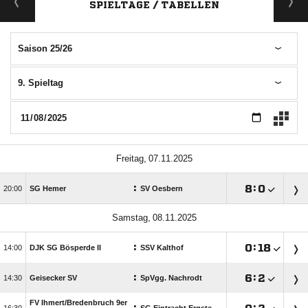
SPIELTAGE / TABELLEN
Saison 25/26
9. Spieltag
 
:

:


SG Hemer
SV Oesbern
 
:

:


DJK SG Bösperde II
SSV Kalthof
:

:


Geisecker SV
SpVgg. Nachrodt
FV Ihmert/​Bredenbruch 9er