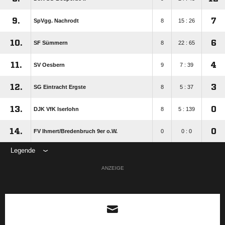
9.
7
SpVgg. Nachrodt
8
15 : 26
10.
6
SF Sümmern
8
22 : 65
11.
4
SV Oesbern
9
7 : 39
12.
3
SG Eintracht Ergste
8
5 : 37
13.
0
DJK VfK Iserlohn
8
5 : 139
14.
0
FV Ihmert/​Bredenbruch 9er o.W.
0
0 : 0
Legende
ANZEIGE