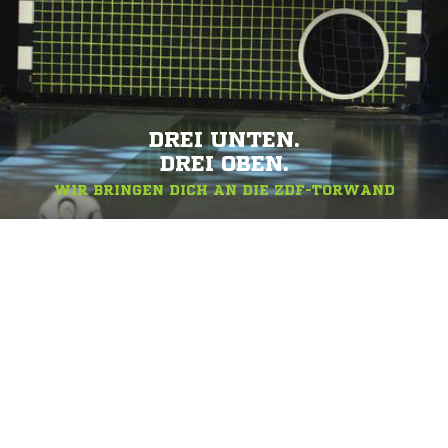
DREI UNTEN.
DREI OBEN.
WIR BRINGEN DICH AN DIE ZDF-TORWAND