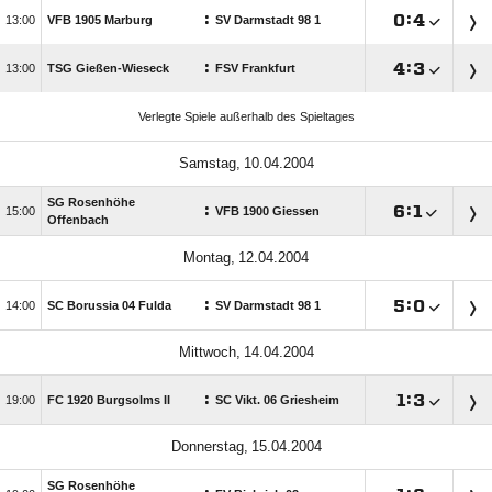
:

:


VFB 1905 Marburg
SV Darmstadt 98 1
:

:


TSG Gießen-Wieseck
FSV Frankfurt
Verlegte Spiele außerhalb des Spieltages
 
SG Rosenhöhe
:

:


VFB 1900 Giessen
Offenbach
 
:

:


SC Borussia 04 Fulda
SV Darmstadt 98 1
 
:

:


FC 1920 Burgsolms II
SC Vikt. 06 Griesheim
 
SG Rosenhöhe