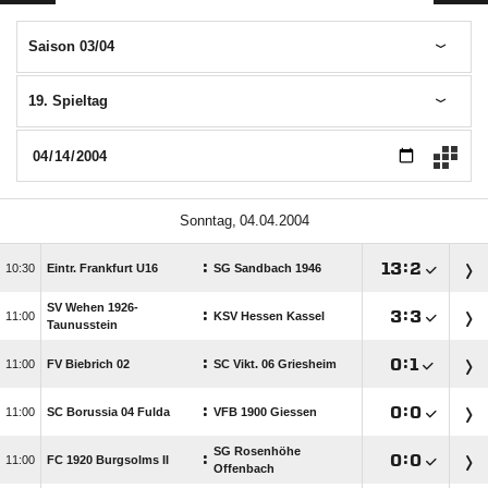
Saison 03/04
19. Spieltag
 
:

:


Eintr. Frankfurt U16
SG Sandbach 1946
SV Wehen 1926-
:

:


KSV Hessen Kassel
Taunusstein
:

:


FV Biebrich 02
SC Vikt. 06 Griesheim
:

:


SC Borussia 04 Fulda
VFB 1900 Giessen
SG Rosenhöhe
:

:


FC 1920 Burgsolms II
Offenbach