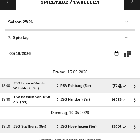
SPIELTAGE / TABELLEN
Saison 25/26
7. Spieltag
 
JSG Lessen-Varrel-
:

:


RSV Rehburg (5er)
Wehrbleck (9er)
TSV Bassum von 1858
:

:


JSG Nendorf (7er)
V
e.V. (7er)
 
:

:


JSG Staffhorst (9er)
JSG Hoyerhagen (9er)