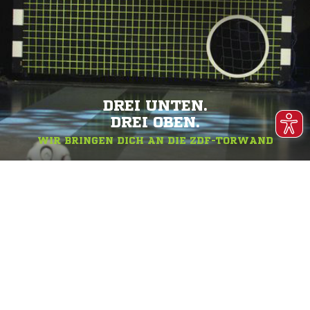
DREI UNTEN.
DREI OBEN.
WIR BRINGEN DICH AN DIE ZDF-TORWAND