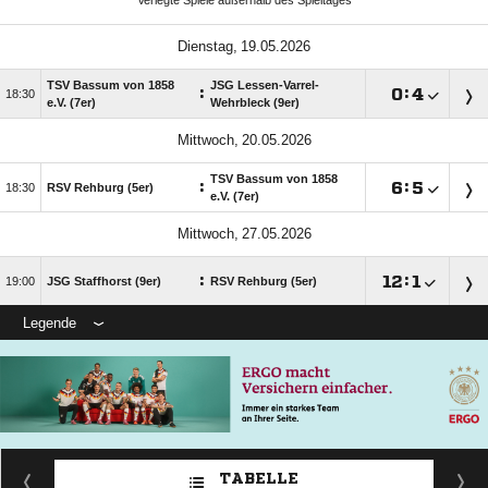
Verlegte Spiele außerhalb des Spieltages
 
TSV Bassum von 1858
JSG Lessen-Varrel-
:

:


e.V. (7er)
Wehrbleck (9er)
 
TSV Bassum von 1858
:

:


RSV Rehburg (5er)
e.V. (7er)
 
:

:


JSG Staffhorst (9er)
RSV Rehburg (5er)
Legende
TABELLE