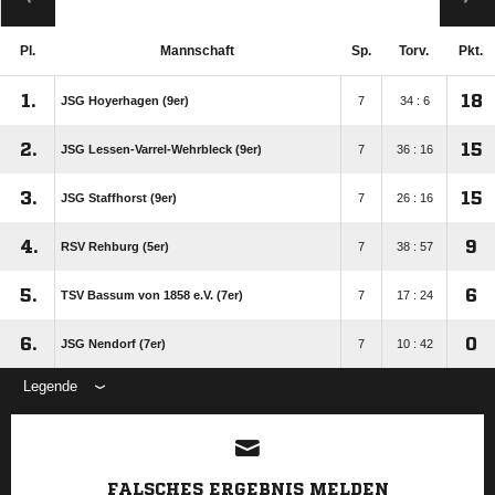
Pl.
Mannschaft
Sp.
Torv.
Pkt.
1.
18
JSG Hoyerhagen (9er)
7
34 : 6
2.
15
JSG Lessen-Varrel-Wehrbleck (9er)
7
36 : 16
3.
15
JSG Staffhorst (9er)
7
26 : 16
4.
9
RSV Rehburg (5er)
7
38 : 57
5.
6
TSV Bassum von 1858 e.V. (7er)
7
17 : 24
6.
0
JSG Nendorf (7er)
7
10 : 42
Legende
ANZEIGE
FALSCHES ERGEBNIS MELDEN