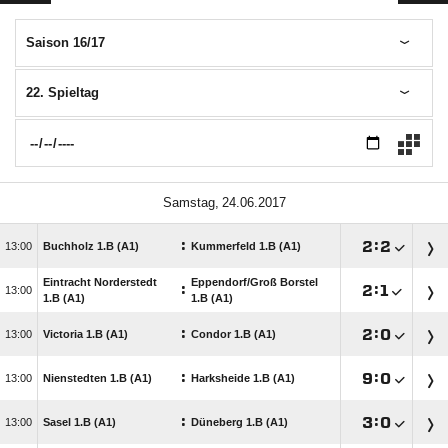
Saison 16/17
22. Spieltag
 
:

:


Buchholz 1.B (A1)
Kummerfeld 1.B (A1)
Eintracht Norderstedt
Eppendorf/​Groß Borstel
:

:


1.B (A1)
1.B (A1)
:

:


Victoria 1.B (A1)
Condor 1.B (A1)
:

:


Nienstedten 1.B (A1)
Harksheide 1.B (A1)
:

:


Sasel 1.B (A1)
Düneberg 1.B (A1)