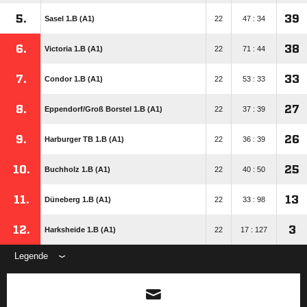
5.
39
Sasel 1.B (A1)
22
47 : 34
6.
38
Victoria 1.B (A1)
22
71 : 44
7.
33
Condor 1.B (A1)
22
53 : 33
8.
27
Eppendorf/​Groß Borstel 1.B (A1)
22
37 : 39
9.
26
Harburger TB 1.B (A1)
22
36 : 39
10.
25
Buchholz 1.B (A1)
22
40 : 50
11.
13
Düneberg 1.B (A1)
22
33 : 98
12.
3
Harksheide 1.B (A1)
22
17 : 127
Legende
ANZEIGE