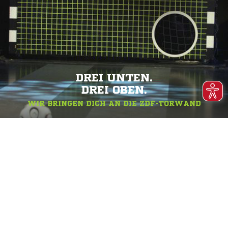
DREI UNTEN.
DREI OBEN.
WIR BRINGEN DICH AN DIE ZDF-TORWAND