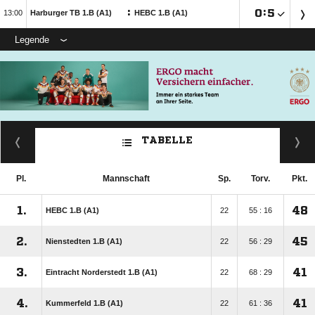
:

:


Harburger TB 1.B (A1)
HEBC 1.B (A1)
Legende
TABELLE
Pl.
Mannschaft
Sp.
Torv.
Pkt.
1.
48
HEBC 1.B (A1)
22
55 : 16
2.
45
Nienstedten 1.B (A1)
22
56 : 29
3.
41
Eintracht Norderstedt 1.B (A1)
22
68 : 29
4.
41
Kummerfeld 1.B (A1)
22
61 : 36