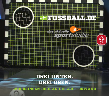
DREI UNTEN.
DREI OBEN.
WIR BRINGEN DICH AN DIE ZDF-TORWAND