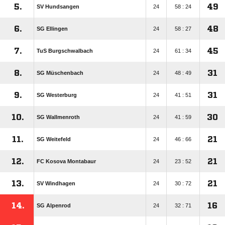
5.
49
SV Hundsangen
24
58 : 24
6.
48
SG Ellingen
24
58 : 27
7.
45
TuS Burgschwalbach
24
61 : 34
8.
31
SG Müschenbach
24
48 : 49
9.
31
SG Westerburg
24
41 : 51
10.
30
SG Wallmenroth
24
41 : 59
11.
21
SG Weitefeld
24
46 : 66
12.
21
FC Kosova Montabaur
24
23 : 52
13.
21
SV Windhagen
24
30 : 72
14.
16
SG Alpenrod
24
32 : 71