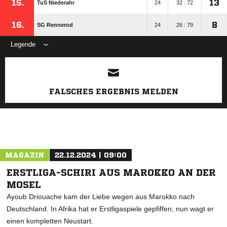
15.
13
TuS Niederahr
24
32 : 72
16.
8
SG Rennerod
24
26 : 79
Legende
ANZEIGE
FALSCHES ERGEBNIS MELDEN
MAGAZIN
22.12.2024 | 09:00
ERSTLIGA-SCHIRI AUS MAROKKO AN DER
MOSEL
Ayoub Driouache kam der Liebe wegen aus Marokko nach
Deutschland. In Afrika hat er Erstligaspiele gepfiffen, nun wagt er
einen kompletten Neustart.