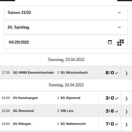
Saison 21/22
24. Spieltag
 
:

:


SG HWW Emmerichenhain
SG Müschenbach
 
:

:


SV Hundsangen
SG Alpenrod
:

:


SG Rennerod
VfB Linz
:

:


SG Ellingen
SG Wallmenroth