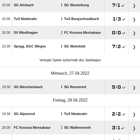
:

:


SG Ahrbach
SG Westerburg
:

:


TuS Niederahr
TuS Burgschwalbach
:

:


SV Windhagen
FC Kosova Montabaur
:

:


Spvgg. EGC Wirges
SG Weitefeld
Verlegte Spiele außerhalb des Spieltages
 
:

:


SG Müschenbach
SG Rennerod
 
:

:


SG Alpenrod
TuS Niederahr
:

:


FC Kosova Montabaur
SG Wallmenroth