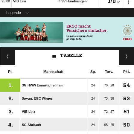
:

:


VfB Linz
SV Hundsangen
Legende
TABELLE
Pl.
Mannschaft
Sp.
Torv.
Pkt.
1.
54
SG HWW Emmerichenhain
24
70 : 28
2.
53
Spvgg. EGC Wirges
24
73 : 38
3.
51
VfB Linz
24
72 : 27
4.
50
SG Ahrbach
24
65 : 25