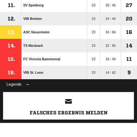
11.
27
SV Spielberg
23
39 : 46
12.
20
VfB Bretten
23
24 : 44
13.
16
ASC Neuenheim
23
34 : 66
14.
14
TS Mosbach
23
22 : 55
15.
11
FC Victoria Bammental
23
18 : 49
16.
9
VfB St. Leon
23
14 : 62
Legende
ANZEIGE
FALSCHES ERGEBNIS MELDEN