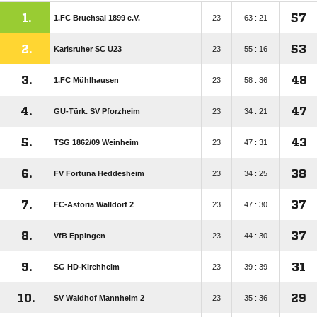
1.
57
1.FC Bruchsal 1899 e.V.
23
63 : 21
2.
53
Karlsruher SC U23
23
55 : 16
3.
48
1.FC Mühlhausen
23
58 : 36
4.
47
GU-Türk. SV Pforzheim
23
34 : 21
5.
43
TSG 1862/​09 Weinheim
23
47 : 31
6.
38
FV Fortuna Heddesheim
23
34 : 25
7.
37
FC-Astoria Walldorf 2
23
47 : 30
8.
37
VfB Eppingen
23
44 : 30
9.
31
SG HD-Kirchheim
23
39 : 39
10.
29
SV Waldhof Mannheim 2
23
35 : 36