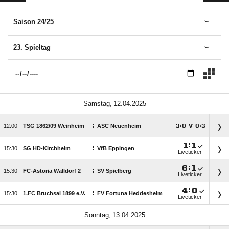
Saison 24/25
23. Spieltag
 
:

TSG 1862/​09 Weinheim
ASC Neuenheim
:
V
:





:

:

SG HD-Kirchheim
VfB Eppingen
Liveticker

:

:

FC-Astoria Walldorf 2
SV Spielberg
Liveticker

:

:

1.FC Bruchsal 1899 e.V.
FV Fortuna Heddesheim
Liveticker
 