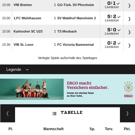

:

:

VfB Bretten
GU-Türk. SV Pforzheim
Liveticker

:

:

1.FC Mühlhausen
SV Waldhof Mannheim 2
Liveticker

:

:

Karlsruher SC U23
TS Mosbach
Liveticker

:

:

VfB St. Leon
FC Victoria Bammental
Liveticker
Verlegte Spiele außerhalb des Spieltages
Legende
TABELLE
Pl.
Mannschaft
Sp.
Torv.
Pkt.