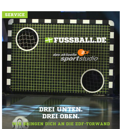
SERVICE
DREI UNTEN.
DREI OBEN.
WIR BRINGEN DICH AN DIE ZDF-TORWAND