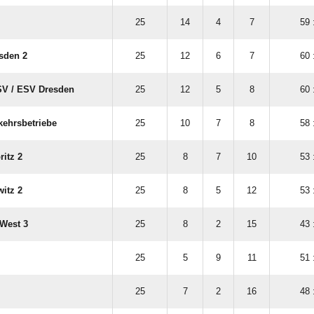
25
14
4
7
59 
sden 2
25
12
6
7
60 
V /​ ESV Dresden
25
12
5
8
60 
kehrsbetriebe
25
10
7
8
58 
ritz 2
25
8
7
10
53 
itz 2
25
8
5
12
53 
West 3
25
8
2
15
43 
25
5
9
11
51 
25
7
2
16
48 