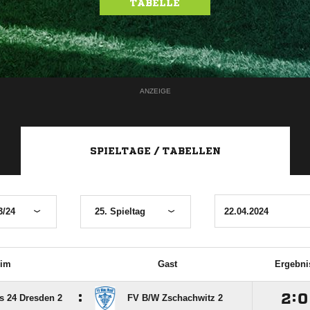
TABELLE
ANZEIGE
SPIELTAGE / TABELLEN
3/24
25. Spieltag
im
Gast
Ergebni
:

:

s 24 Dresden 2
FV B/​W Zschachwitz 2