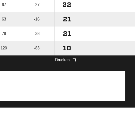
22
: 67
-27
21
: 63
-16
21
: 78
-38
10
 120
-83
Drucken