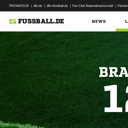
PROMATEUR
|
dfb.de
|
dfb-efootball.de
|
Fan Club Nationalmannschaft
|
Partner
FUSSBALL.DE
NEWS
L
BRA
1