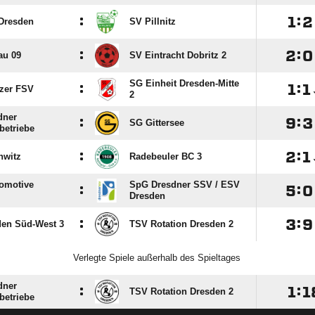
:

:

Dresden
SV Pillnitz
:

:

au 09
SV Eintracht Dobritz 2
SG Einheit Dresden-Mitte
:

:

zer FSV
2
dner
:

:

SG Gittersee
betriebe
:

:

hwitz
Radebeuler BC 3
omotive
SpG Dresdner SSV /​ ESV
:

:

Dresden
:

:

den Süd-West 3
TSV Rotation Dresden 2
Verlegte Spiele außerhalb des Spieltages
dner
:

:

TSV Rotation Dresden 2
betriebe