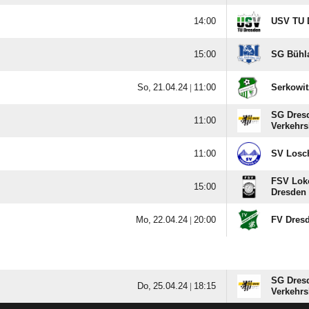

USV TU 

SG Bühl
  |

Serkowit
SG Dres

Verkehrs

SV Losc
FSV Lok

Dresden
  |

FV Dres
SG Dres
  |

Verkehrs