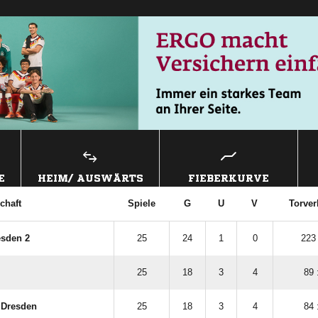
E
HEIM/ AUSWÄRTS
FIEBERKURVE
chaft
Spiele
G
U
V
Torver
esden 2
25
24
1
0
223 
25
18
3
4
89 
 Dresden
25
18
3
4
84 