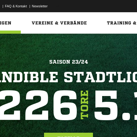
|
FAQ & Kontakt
|
Newsletter
Link
IGEN
VEREINE & VERBÄNDE
TRAINING &
SAISON 23/24
NDIBLE STADTLI
226
5.
TORE