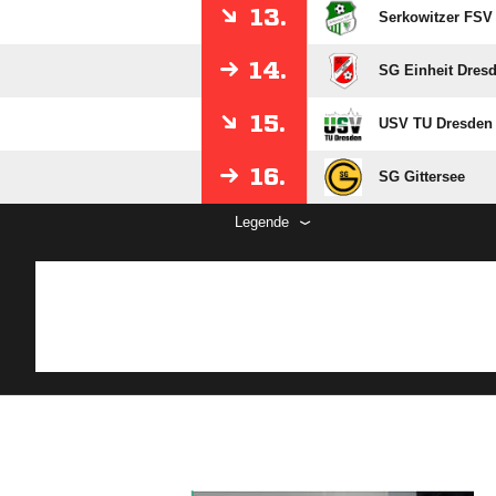
13.
Serkowitzer FSV
14.
SG Einheit Dresd
15.
USV TU Dresden
16.
SG Gittersee
Legende