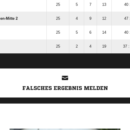
25
5
7
13
40 
en-Mitte 2
25
4
9
12
47 
25
5
6
14
40 
25
2
4
19
37 :
ANZEIGE
FALSCHES ERGEBNIS MELDEN