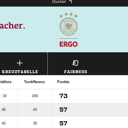
Drucken
KREUZTABELLE
FAIRNESS
hältnis
Tordifferenz
Punkte
73
: 34
189
57
: 46
43
57
: 45
39