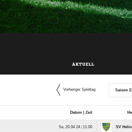
AKTUELL
Vorheriger Spieltag
Saison 2
Datum |
Zeit
He
  |

SV Helio