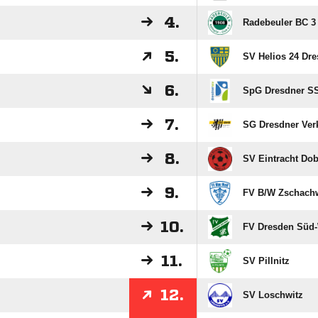
4.
Radebeuler BC 3
5.
SV Helios 24 Dre
6.
SpG Dresdner SS
7.
SG Dresdner Ver
8.
SV Eintracht Dob
9.
FV B/​W Zschachw
10.
FV Dresden Süd-
11.
SV Pillnitz
12.
SV Loschwitz