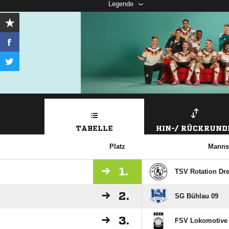
Legende
TABELLE
HIN-/ RÜCKRUND
Platz
Manns
1.
TSV Rotation Dr
2.
SG Bühlau 09
3.
FSV Lokomotive