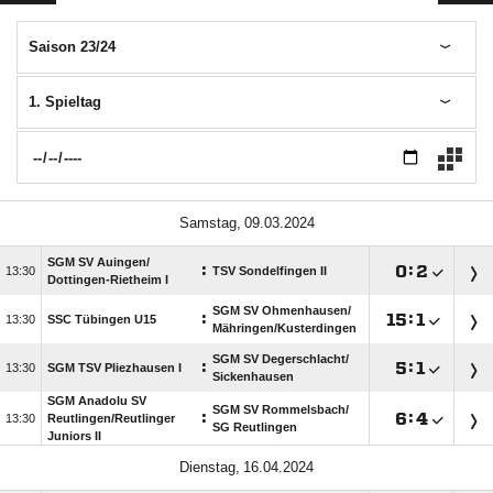
Saison 23/24
1. Spieltag
 
SGM SV Auingen/​
:

:


TSV Sondelfingen II
Dottingen-Rietheim I
SGM SV Ohmenhausen/​
:

:


SSC Tübingen U15
Mähringen/​Kusterdingen
SGM SV Degerschlacht/​
:

:


SGM TSV Pliezhausen I
Sickenhausen
SGM Anadolu SV
SGM SV Rommelsbach/​
:

:


Reutlingen/​Reutlinger
SG Reutlingen
Juniors II
 