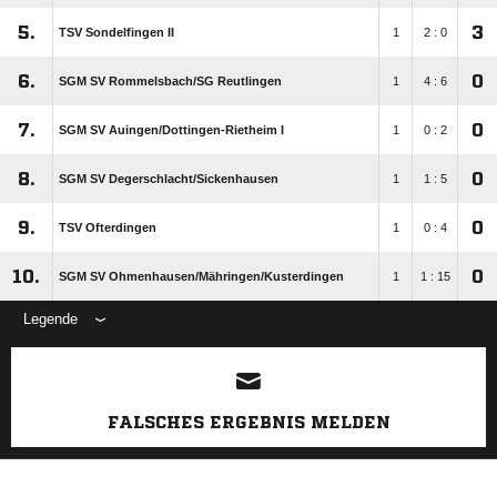
5.
3
TSV Sondelfingen II
1
2 : 0
6.
0
SGM SV Rommelsbach/​SG Reutlingen
1
4 : 6
7.
0
SGM SV Auingen/​Dottingen-Rietheim I
1
0 : 2
8.
0
SGM SV Degerschlacht/​Sickenhausen
1
1 : 5
9.
0
TSV Ofterdingen
1
0 : 4
10.
0
SGM SV Ohmenhausen/​Mähringen/​Kusterdingen
1
1 : 15
Legende
ANZEIGE
FALSCHES ERGEBNIS MELDEN