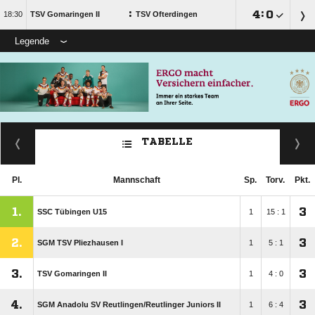
:

:


TSV Gomaringen II
TSV Ofterdingen
Legende
TABELLE
Pl.
Mannschaft
Sp.
Torv.
Pkt.
1.
3
SSC Tübingen U15
1
15 : 1
2.
3
SGM TSV Pliezhausen I
1
5 : 1
3.
3
TSV Gomaringen II
1
4 : 0
4.
3
SGM Anadolu SV Reutlingen/​Reutlinger Juniors II
1
6 : 4