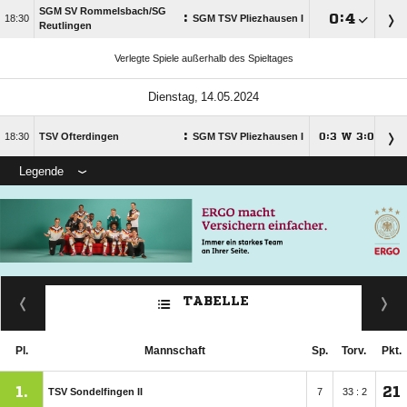
SGM SV Rommelsbach/​SG
:

:


SGM TSV Pliezhausen I
Reutlingen
Verlegte Spiele außerhalb des Spieltages
 
:

TSV Ofterdingen
SGM TSV Pliezhausen I
:
W
:




Legende
TABELLE
Pl.
Mannschaft
Sp.
Torv.
Pkt.
1.
21
TSV Sondelfingen II
7
33 : 2