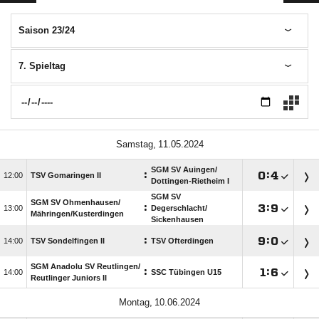
Saison 23/24
7. Spieltag
 
SGM SV Auingen/​
:

:


TSV Gomaringen II
Dottingen-Rietheim I
SGM SV
SGM SV Ohmenhausen/​
:

:


Degerschlacht/​
Mähringen/​Kusterdingen
Sickenhausen
:

:


TSV Sondelfingen II
TSV Ofterdingen
SGM Anadolu SV Reutlingen/​
:

:


SSC Tübingen U15
Reutlinger Juniors II
 