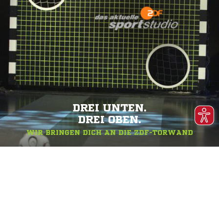
DREI UNTEN.
DREI OBEN.
WIR BRINGEN DICH AN DIE ZDF-TORWAND