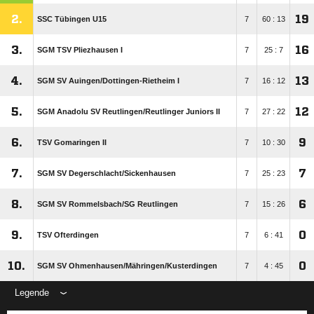
2.
19
SSC Tübingen U15
7
60 : 13
3.
16
SGM TSV Pliezhausen I
7
25 : 7
4.
13
SGM SV Auingen/​Dottingen-Rietheim I
7
16 : 12
5.
12
SGM Anadolu SV Reutlingen/​Reutlinger Juniors II
7
27 : 22
6.
9
TSV Gomaringen II
7
10 : 30
7.
7
SGM SV Degerschlacht/​Sickenhausen
7
25 : 23
8.
6
SGM SV Rommelsbach/​SG Reutlingen
7
15 : 26
9.
0
TSV Ofterdingen
7
6 : 41
10.
0
SGM SV Ohmenhausen/​Mähringen/​Kusterdingen
7
4 : 45
Legende
ANZEIGE