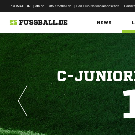
PROMATEUR
|
dfb.de
|
dfb-efootball.de
|
Fan Club Nationalmannschaft
|
Partner
FUSSBALL.DE
NEWS
L
C-JUNIOR