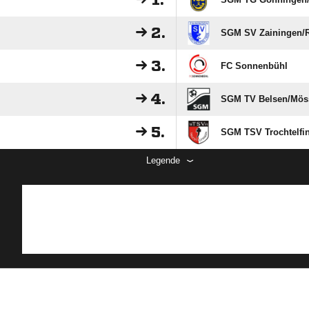
1.
2.
SGM SV Zainingen/​Rö
3.
FC Sonnenbühl
4.
SGM TV Belsen/​Möss
5.
SGM TSV Trochtelfing
Legende