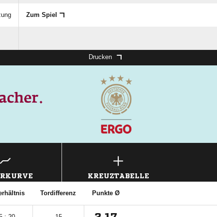
zung
Zum Spiel
Drucken
ERKURVE
KREUZTABELLE
erhältnis
Tordifferenz
Punkte Ø
5 : 20
15