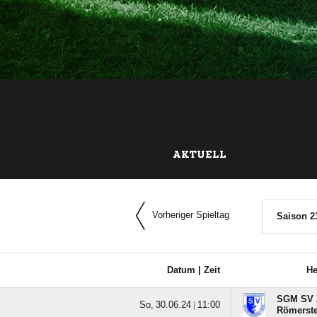
AKTUELL
Vorheriger Spieltag
Saison 2
Datum |
Zeit
H
SGM SV Z
  |

Römerstei