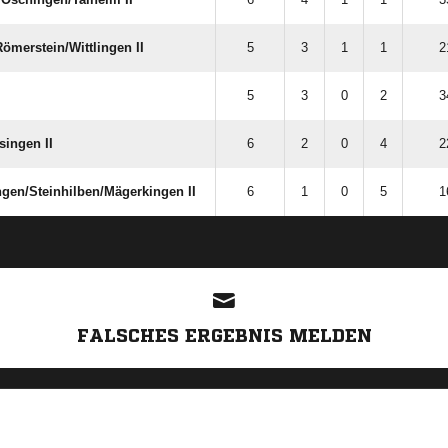
merstein/​Wittlingen II
5
3
1
1
2
5
3
0
2
3
ingen II
6
2
0
4
2
en/​Steinhilben/​Mägerkingen II
6
1
0
5
1
ANZEIGE
FALSCHES ERGEBNIS MELDEN