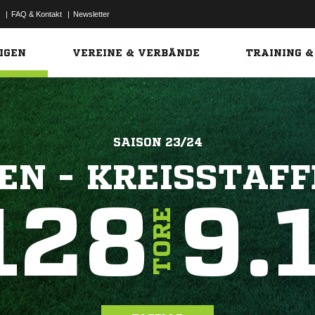
|
FAQ & Kontakt
|
Newsletter
Link
IGEN
VEREINE & VERBÄNDE
TRAINING &
SAISON 23/24
EN - KREISSTAFFE
128
9.
TORE