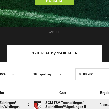
TABELLE
ANZEIGE
SPIELTAGE / TABELLEN
3/24
10. Spieltag
eim
Gast
Ergeb
ainingen/​
SGM TSV Trochtelfingen/​
:
Abset
n/​Wittlingen II
Steinhilben/​Mägerkingen II