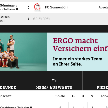
Gönningen/​
:
FC Sonnenbühl
Abset
/​Talheim II
elsen/​
:
SPIELFREI
n II
CKRUNDE
HEIM/ AUSWÄRTS
FIEB
nschaft
Spiele
G
U
V
Torv
schingen/​Talheim II
6
4
1
1
3