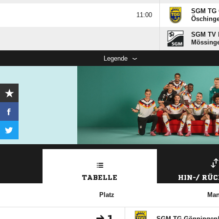
SGM TG 

Öschingen
SGM TV B
Mössinge
Legende
TABELLE
HIN-/ RÜ
Platz
Man
SGM TG Gönningen/​Ö