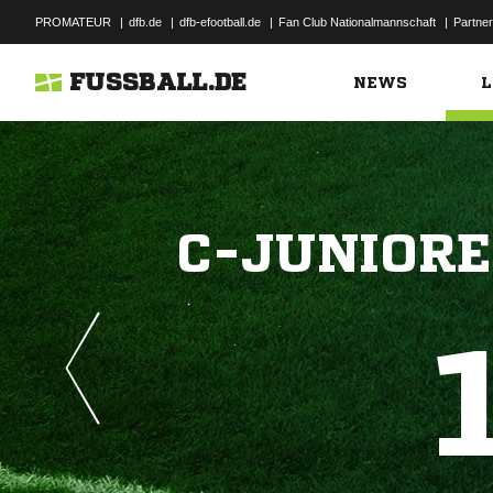
PROMATEUR
|
dfb.de
|
dfb-efootball.de
|
Fan Club Nationalmannschaft
|
Partner
FUSSBALL.DE
NEWS
L
C-JUNIORE