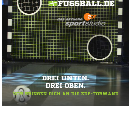
DREI UNTEN.
DREI OBEN.
WIR BRINGEN DICH AN DIE ZDF-TORWAND