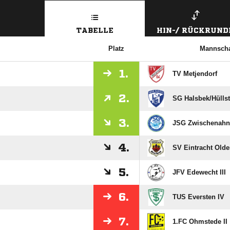
TABELLE
HIN-/ RÜCKRUND
Platz
Mannscha
1.
TV Metjendorf
2.
SG Halsbek/​Hülls
3.
JSG Zwischenahne
4.
SV Eintracht Olde
5.
JFV Edewecht III
6.
TUS Eversten IV
7.
1.FC Ohmstede II