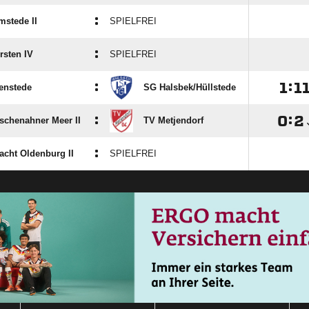
:
mstede II
SPIELFREI
:
rsten IV
SPIELFREI
:

:

enstede
SG Halsbek/​Hüllstede
:

:

schenahner Meer II
TV Metjendorf
:
acht Oldenburg II
SPIELFREI