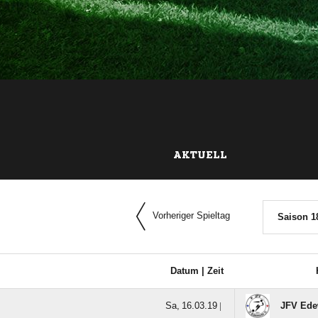
AKTUELL
Vorheriger Spieltag
Saison 1
Datum |
Zeit
  |
JFV Edew