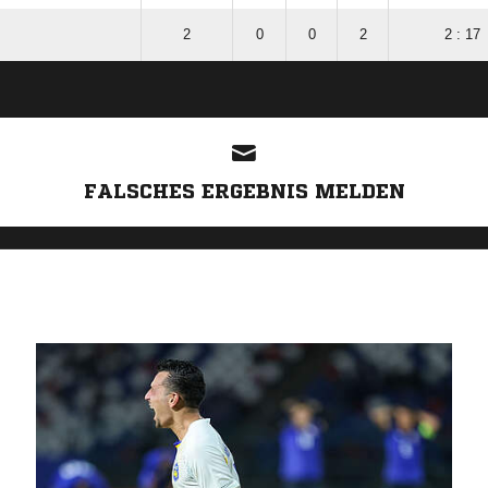
2
0
0
2
2 : 17
ANZEIGE
FALSCHES ERGEBNIS MELDEN