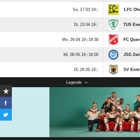
  |
1.FC Oh
  |
TUS Eve
  |

FC Quer
  |

JSG Zwi
  |
SV Eintr
Legende