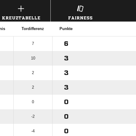
KREUZTABELLE
FAIRNESS
nis
Tordifferenz
Punkte
6
7
3
10
3
2
3
2
0
0
0
-2
0
-4