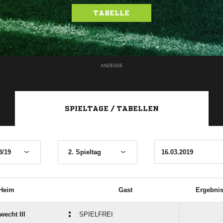
TABELLE
ANZEIGE
SPIELTAGE / TABELLEN
8/19
2. Spieltag
Heim
Gast
Ergebni
:
echt III
SPIELFREI