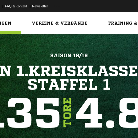
|
FAQ & Kontakt
|
Newsletter
Link
IGEN
VEREINE & VERBÄNDE
TRAINING &
SAISON 18/19
N 1.KREISKLASS
STAFFEL 1
135
4.
TORE