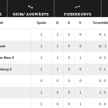
E
HEIM/ AUSWÄRTS
FIEBERKURVE
ft
Spiele
G
U
V
Torverhält
2
2
0
0
8 : 1
tede
1
1
0
0
11 : 1
r Meer II
2
1
0
1
4 : 2
nburg II
1
1
0
0
3 : 1
0
0
0
0
0 : 0
1
0
0
1
1 : 3
1
0
0
1
0 : 4