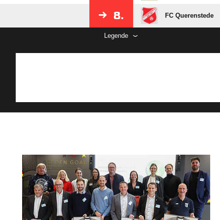
8.
FC Querenstede
Legende