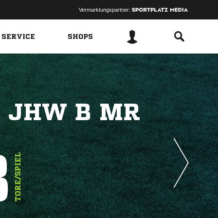
Vermarktungspartner:
 SERVICE
SHOPS
E JHW B MR
8
TORE/SPIEL