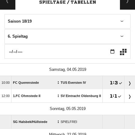
SPIELTAGE / TABELLEN
Saison 18/19
6. Spieltag
 
:

:


FC Querenstede
TUS Eversten IV
:

:


1.FC Ohmstede II
SV Eintracht Oldenburg II
 
:
SG Halsbek/​Hüllstede
SPIELFREI
 