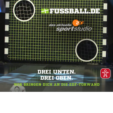
DREI UNTEN.
DREI OBEN.
WIR BRINGEN DICH AN DIE ZDF-TORWAND