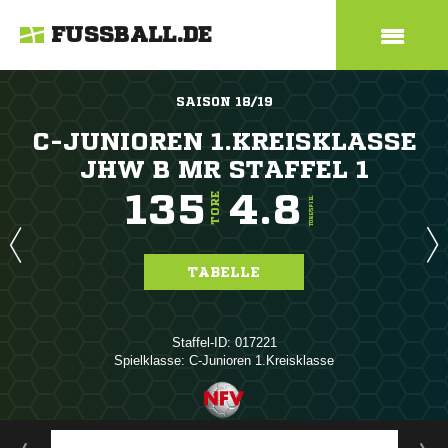
FUSSBALL.DE
SAISON 18/19
C-JUNIOREN 1.KREISKLASSE
JHW B MR STAFFEL 1
135
4.8
TORE
TORE/SPIEL
TABELLE
Staffel-ID: 017221
Spielklasse: C-Junioren 1.Kreisklasse
ANZEIGE