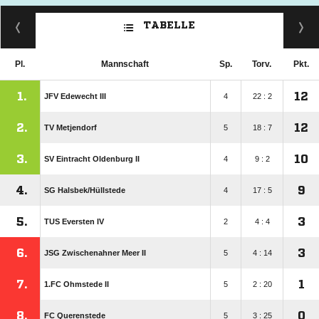
TABELLE
Pl.
Mannschaft
Sp.
Torv.
Pkt.
1.
12
JFV Edewecht III
4
22 : 2
2.
12
TV Metjendorf
5
18 : 7
3.
10
SV Eintracht Oldenburg II
4
9 : 2
4.
9
SG Halsbek/​Hüllstede
4
17 : 5
5.
3
TUS Eversten IV
2
4 : 4
6.
3
JSG Zwischenahner Meer II
5
4 : 14
7.
1
1.FC Ohmstede II
5
2 : 20
8.
0
FC Querenstede
5
3 : 25