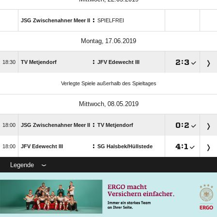
:
JSG Zwischenahner Meer II
SPIELFREI
 
:

:


TV Metjendorf
JFV Edewecht III
Verlegte Spiele außerhalb des Spieltages
 
:

:


JSG Zwischenahner Meer II
TV Metjendorf
:

:


JFV Edewecht III
SG Halsbek/​Hüllstede
Legende