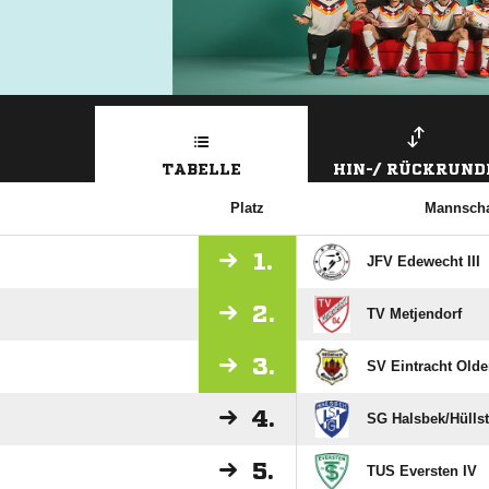
TABELLE
HIN-/ RÜCKRUND
Platz
Mannscha
1.
JFV Edewecht III
2.
TV Metjendorf
3.
SV Eintracht Olde
4.
SG Halsbek/​Hülls
5.
TUS Eversten IV