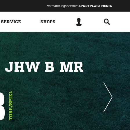
Vermarktungspartner:
 SERVICE
SHOPS
E JHW B MR
8
TORE/SPIEL