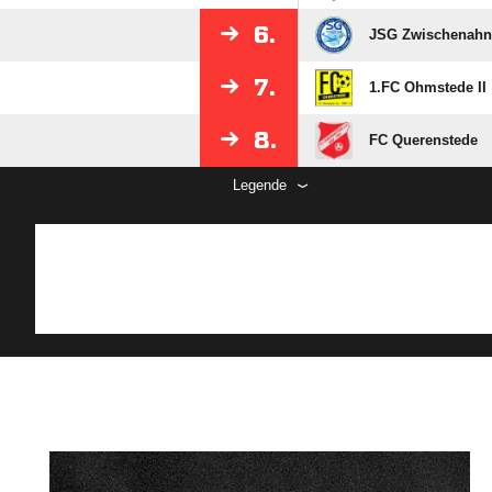
6.
JSG Zwischenahne
7.
1.FC Ohmstede II
8.
FC Querenstede
Legende