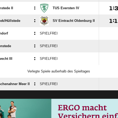
:

:
stede II
TUS Eversten IV
:

:

ek/​Hüllstede
SV Eintracht Oldenburg II
:
ndorf
SPIELFREI
:
nstede
SPIELFREI
:
echt III
SPIELFREI
Verlegte Spiele außerhalb des Spieltages
:
chenahner Meer II
SPIELFREI