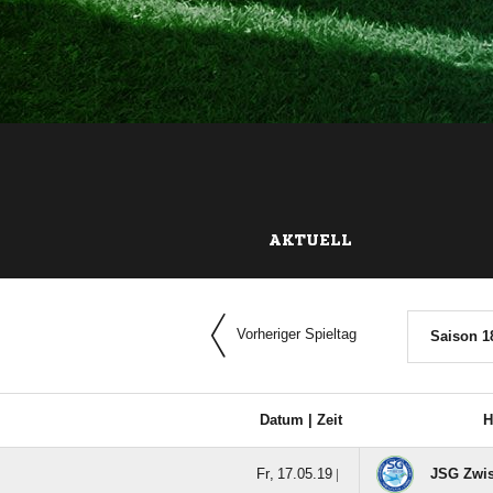
AKTUELL
Vorheriger Spieltag
Saison 1
Datum |
Zeit
H
  |
JSG Zwis