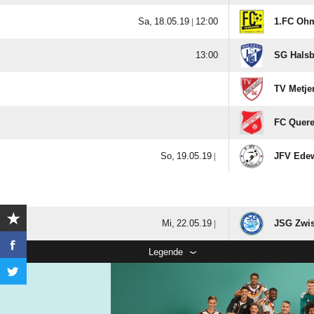
  |

1.FC Ohm

SG Halsb
TV Metje
FC Quere
  |
JFV Edew
  |
JSG Zwis
Legende