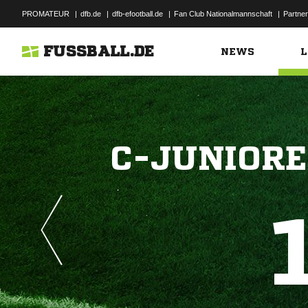
PROMATEUR
|
dfb.de
|
dfb-efootball.de
|
Fan Club Nationalmannschaft
|
Partner
FUSSBALL.DE
NEWS
L
C-JUNIORE