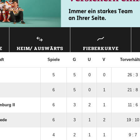
E
HEIM/ AUSWÄRTS
FIEBERKURVE
ft
Spiele
G
U
V
Torverhält
5
5
0
0
26 : 3
6
5
0
1
21 : 8
nburg II
6
3
2
1
11 : 6
tede
6
3
1
2
19 : 10
4
2
1
1
9 : 7