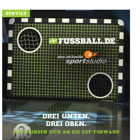
SERVICE
DREI UNTEN.
DREI OBEN.
WIR BRINGEN DICH AN DIE ZDF-TORWAND