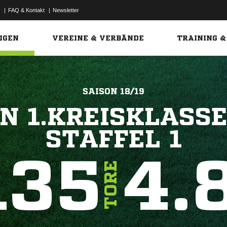
|
FAQ & Kontakt
|
Newsletter
Link
IGEN
VEREINE & VERBÄNDE
TRAINING &
SAISON 18/19
N 1.KREISKLASS
STAFFEL 1
135
4.
TORE