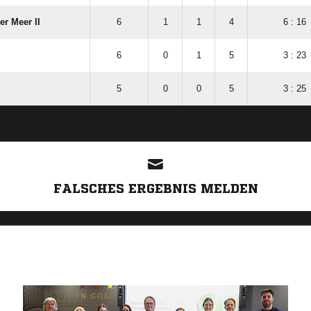
r Meer II
6
1
1
4
6 : 16
6
0
1
5
3 : 23
5
0
0
5
3 : 25
ANZEIGE
FALSCHES ERGEBNIS MELDEN