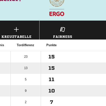
KREUZTABELLE
FAIRNESS
nis
Tordifferenz
Punkte
15
23
15
13
11
5
10
9
7
2