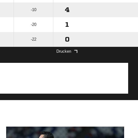
4
-10
1
-20
0
-22
Drucken