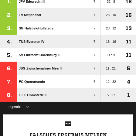
1.
18
JFV Edewecht III
7
32 : 8
2.
16
TV Metjendorf
7
23 : 10
3.
13
SG Halsbek/​Hüllstede
7
23 : 12
4.
11
TUS Eversten IV
7
18 : 16
5.
11
SV Eintracht Oldenburg II
7
11 : 9
6.
5
JSG Zwischenahner Meer II
7
11 : 21
7.
4
FC Querenstede
7
12 : 32
8.
1
1.FC Ohmstede II
7
5 : 27
Legende
ANZEIGE
FALSCHES ERGEBNIS MELDEN