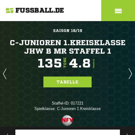
FUSSBALL.DE
SAISON 18/19
C-JUNIOREN 1.KREISKLASSE
JHW B MR STAFFEL 1
135
4.8
TORE
TORE/SPIEL
TABELLE
Staffel-ID: 017221
Spielklasse: C-Junioren 1.Kreisklasse
ANZEIGE