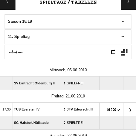
SPIELTAGE / TABELLEN
Saison 18/19
11. Spieltag
 
:
SV Eintracht Oldenburg II
SPIELFREI
 
:

:


TUS Eversten IV
JFV Edewecht III
:
SG Halsbek/​Hüllstede
SPIELFREI
 