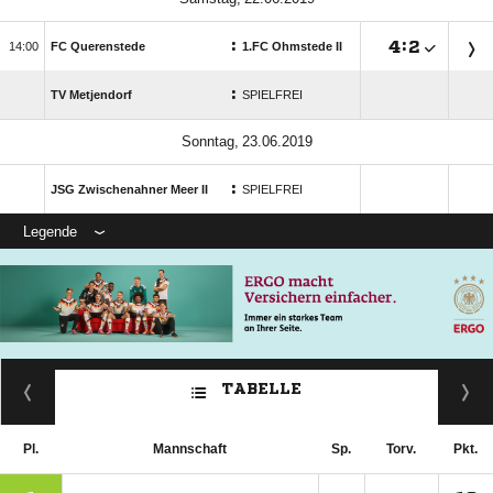
:

:


FC Querenstede
1.FC Ohmstede II
:
TV Metjendorf
SPIELFREI
 
:
JSG Zwischenahner Meer II
SPIELFREI
Legende
TABELLE
Pl.
Mannschaft
Sp.
Torv.
Pkt.