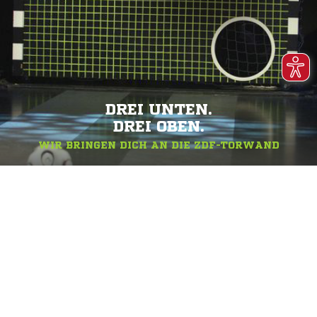
DREI UNTEN.
DREI OBEN.
WIR BRINGEN DICH AN DIE ZDF-TORWAND