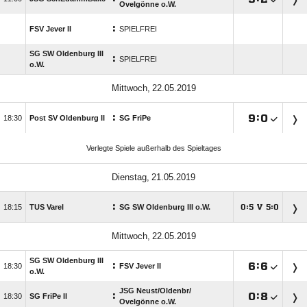
Ovelgönne o.W.
:
FSV Jever II
SPIELFREI
SG SW Oldenburg III
:
SPIELFREI
o.W.
 
:

:


Post SV Oldenburg II
SG FriPe
Verlegte Spiele außerhalb des Spieltages
 
:

TUS Varel
SG SW Oldenburg III o.W.
:
V
:




 
SG SW Oldenburg III
:

:


FSV Jever II
o.W.
JSG Neust/​Oldenbr/​
:

:


SG FriPe II
Ovelgönne o.W.