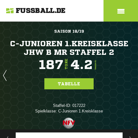
FUSSBALL.DE
SAISON 18/19
C-JUNIOREN 1.KREISKLASSE
JHW B MR STAFFEL 2
187
4.2
TORE
TORE/SPIEL
TABELLE
Staffel-ID: 017222
Spielklasse: C-Junioren 1.Kreisklasse
ANZEIGE