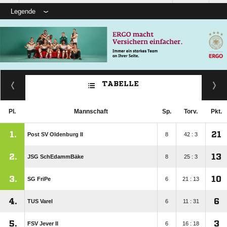
Legende
TABELLE
Pl.
Mannschaft
Sp.
Torv.
Pkt.
1.
21
Post SV Oldenburg II
8
42 : 3
2.
13
JSG SchEdammBäke
8
25 : 3
3.
10
SG FriPe
6
21 : 13
4.
6
TUS Varel
6
11 : 31
5.
3
FSV Jever II
6
16 : 18