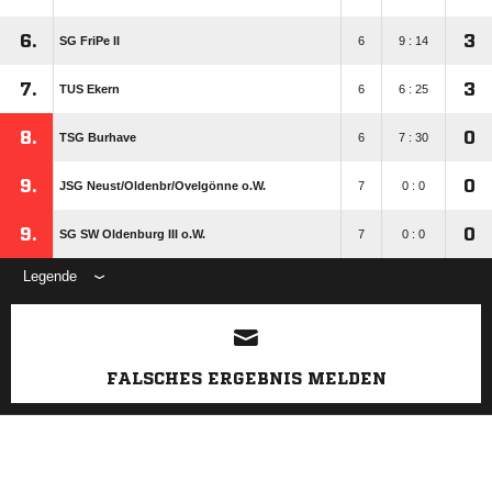
6.
3
SG FriPe II
6
9 : 14
7.
3
TUS Ekern
6
6 : 25
8.
0
TSG Burhave
6
7 : 30
9.
0
JSG Neust/​Oldenbr/​Ovelgönne o.W.
7
0 : 0
9.
0
SG SW Oldenburg III o.W.
7
0 : 0
Legende
ANZEIGE
FALSCHES ERGEBNIS MELDEN