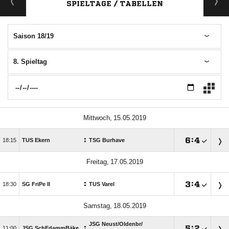
SPIELTAGE / TABELLEN
Saison 18/19
8. Spieltag
 
:

:


TUS Ekern
TSG Burhave
 
:

:


SG FriPe II
TUS Varel
 
JSG Neust/​Oldenbr/​
:

:


JSG SchEdammBäke