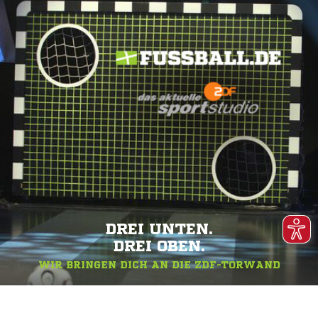
DREI UNTEN.
DREI OBEN.
WIR BRINGEN DICH AN DIE ZDF-TORWAND