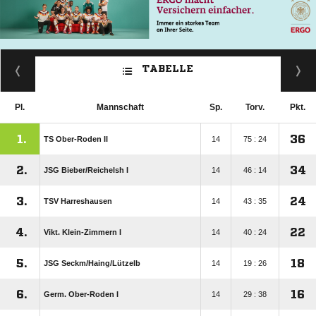
TABELLE
Pl.
Mannschaft
Sp.
Torv.
Pkt.
1.
36
TS Ober-Roden II
14
75 : 24
2.
34
JSG Bieber/​Reichelsh I
14
46 : 14
3.
24
TSV Harreshausen
14
43 : 35
4.
22
Vikt. Klein-Zimmern I
14
40 : 24
5.
18
JSG Seckm/​Haing/​Lützelb
14
19 : 26
6.
16
Germ. Ober-Roden I
14
29 : 38