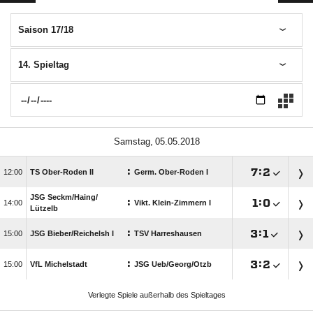
Saison 17/18
14. Spieltag
 
:

:


TS Ober-Roden II
Germ. Ober-Roden I
JSG Seckm/​Haing/​
:

:


Vikt. Klein-Zimmern I
Lützelb
:

:


JSG Bieber/​Reichelsh I
TSV Harreshausen
:

:


VfL Michelstadt
JSG Ueb/​Georg/​Otzb
Verlegte Spiele außerhalb des Spieltages