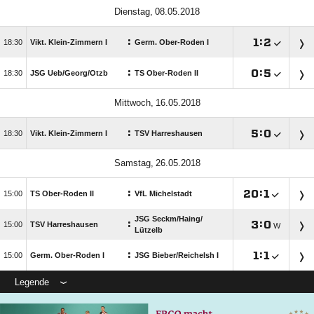
 
:

:


Vikt. Klein-Zimmern I
Germ. Ober-Roden I
:

:


JSG Ueb/​Georg/​Otzb
TS Ober-Roden II
 
:

:


Vikt. Klein-Zimmern I
TSV Harreshausen
 
:

:


TS Ober-Roden II
VfL Michelstadt
JSG Seckm/​Haing/​
:

:


TSV Harreshausen
W
Lützelb
:

:


Germ. Ober-Roden I
JSG Bieber/​Reichelsh I
Legende