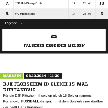
7.
10
JSG Ueb/​Georg/​Otzb
14
22 : 40
8.
6
VfL Michelstadt
14
23 : 96
Legende
ANZEIGE
FALSCHES ERGEBNIS MELDEN
MAGAZIN
08.12.2024 | 11:30
DJK FLÖRSHEIM II: GLEICH 15-MAL
KURTANOVIC
Für die DJK Flörzheim II spielen gleich 15 Spieler namens
Kurtanovic.
FUSSBALL.de
spricht mit dem Spielertrainer darüber
- er heißt Haris Kurtanovic.