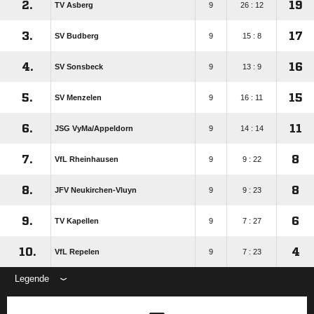
2.
19
TV Asberg
9
26 : 12
3.
17
SV Budberg
9
15 : 8
4.
16
SV Sonsbeck
9
13 : 9
5.
15
SV Menzelen
9
16 : 11
6.
11
JSG VyMa/​Appeldorn
9
14 : 14
7.
8
VfL Rheinhausen
9
9 : 22
8.
8
JFV Neukirchen-Vluyn
9
9 : 23
9.
6
TV Kapellen
9
7 : 27
10.
4
VfL Repelen
9
7 : 23
Legende
ANZEIGE