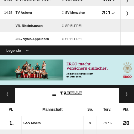
:

:


TV Asberg
SV Menzelen
:
VfL Rheinhausen
SPIELFREI
:
JSG VyMa/​Appeldorn
SPIELFREI
Legende
TABELLE
Pl.
Mannschaft
Sp.
Torv.
Pkt.
1.
20
GSV Moers
9
39 : 6