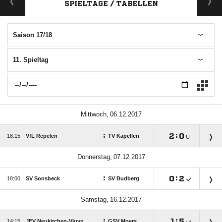
SPIELTAGE / TABELLEN
Saison 17/18
11. Spieltag
 
:

:


VfL Repelen
TV Kapellen
U
 
:

:


SV Sonsbeck
SV Budberg
 
:

:


JFV Neukirchen-Vluyn
GSV Moers