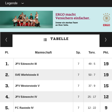
Legende
TABELLE
Pl.
Mannschaft
Sp.
Torv.
Pkt.
1.
19
JFV Edewecht III
7
49 : 5
2.
19
SVE Wiefelstede II
7
50 : 7
3.
15
JFV Westerstede V
7
37 : 9
4.
12
JFV Edewecht IV
7
25 : 17
5.
9
FC Rastede IV
7
12 : 22