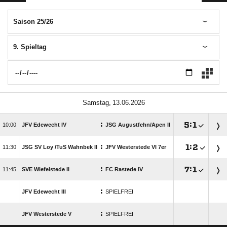
Saison 25/26
9. Spieltag
 
:

:


JFV Edewecht IV
JSG Augustfehn/​Apen II
:

:


JSG SV Loy /​TuS Wahnbek II
JFV Westerstede VI 7er
:

:


SVE Wiefelstede II
FC Rastede IV
:
JFV Edewecht III
SPIELFREI
:
JFV Westerstede V
SPIELFREI