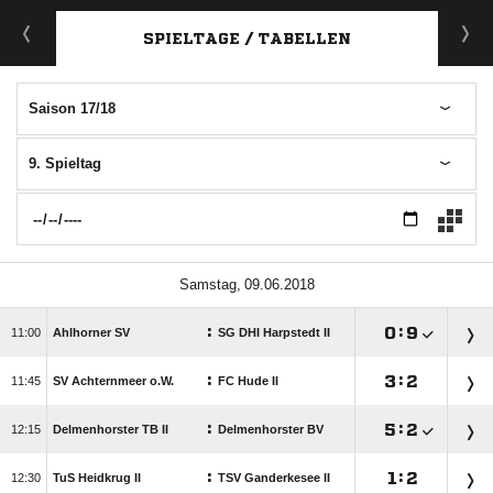
ANZEIGE
SPIELTAGE / TABELLEN
Saison 17/18
9. Spieltag
 
:

:


Ahlhorner SV
SG DHI Harpstedt II
:

:


SV Achternmeer o.W.
FC Hude II
:

:


Delmenhorster TB II
Delmenhorster BV
:

:


TuS Heidkrug II
TSV Ganderkesee II