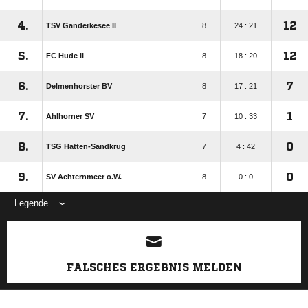
4.
12
TSV Ganderkesee II
8
24 : 21
5.
12
FC Hude II
8
18 : 20
6.
7
Delmenhorster BV
8
17 : 21
7.
1
Ahlhorner SV
7
10 : 33
8.
0
TSG Hatten-Sandkrug
7
4 : 42
9.
0
SV Achternmeer o.W.
8
0 : 0
Legende
ANZEIGE
FALSCHES ERGEBNIS MELDEN