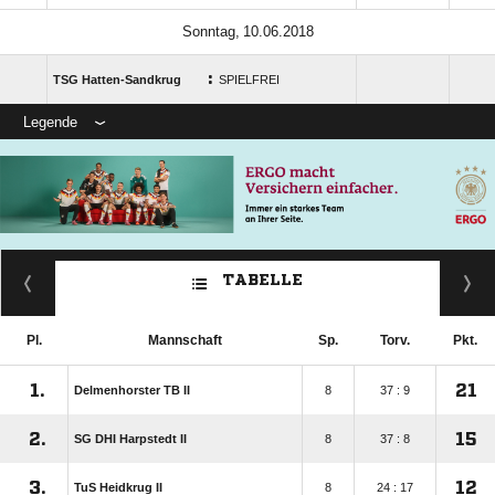
 
:
TSG Hatten-Sandkrug
SPIELFREI
Legende
TABELLE
Pl.
Mannschaft
Sp.
Torv.
Pkt.
1.
21
Delmenhorster TB II
8
37 : 9
2.
15
SG DHI Harpstedt II
8
37 : 8
3.
12
TuS Heidkrug II
8
24 : 17