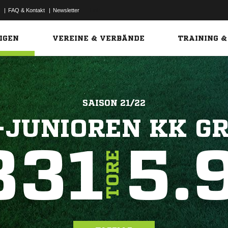
|
FAQ & Kontakt
|
Newsletter
Link
IGEN
VEREINE & VERBÄNDE
TRAINING &
SAISON 21/22
-JUNIOREN KK GR
331
5.
TORE