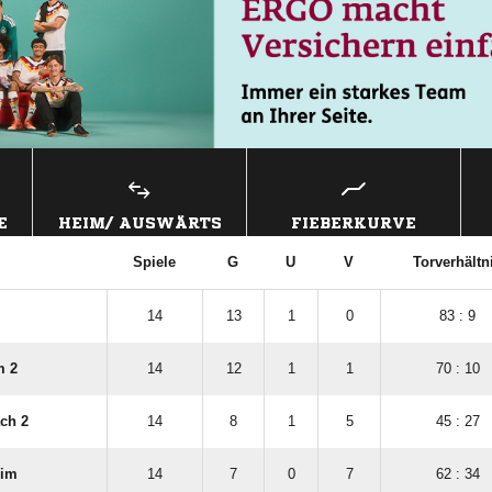
E
HEIM/ AUSWÄRTS
FIEBERKURVE
Spiele
G
U
V
Torverhältn
14
13
1
0
83 : 9
m 2
14
12
1
1
70 : 10
ach 2
14
8
1
5
45 : 27
eim
14
7
0
7
62 : 34