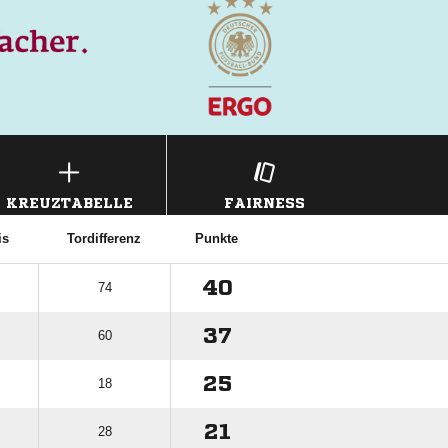
KREUZTABELLE
FAIRNESS
is
Tordifferenz
Punkte
40
74
37
60
25
18
21
28