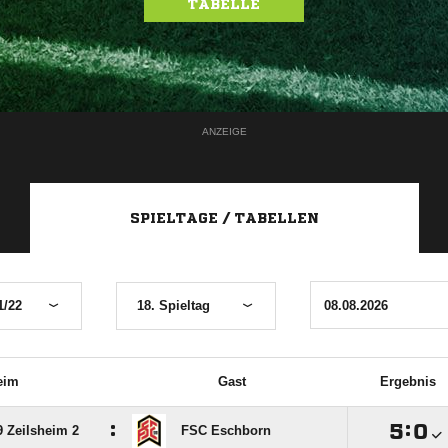
TABELLE
ANZEIGE
SPIELTAGE / TABELLEN
1/22
18. Spieltag
eim
Gast
Ergebnis
:

:

 Zeilsheim 2
FSC Eschborn