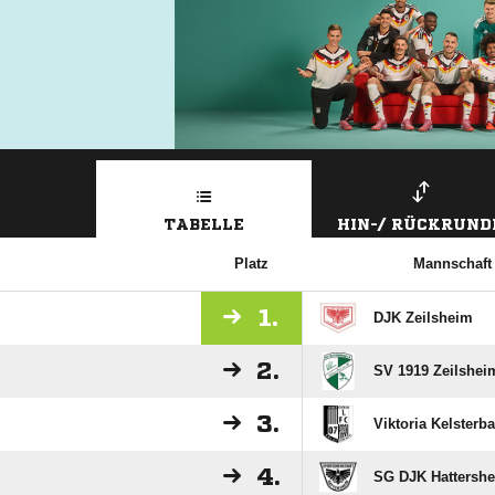
TABELLE
HIN-/ RÜCKRUND
Platz
Mannschaft
1.
DJK Zeilsheim
2.
SV 1919 Zeilshei
3.
Viktoria Kelsterb
4.
SG DJK Hattersh