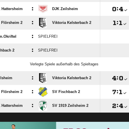
:

:

 Hattersheim
DJK Zeilsheim
:

:

 Flörsheim 2
Viktoria Kelsterbach 2
:
.Okriftel
SPIELFREI
:
chbach 2
SPIELFREI
Verlegte Spiele außerhalb des Spieltages
:

:

ilsheim
Viktoria Kelsterbach 2
:

:

 Flörsheim 2
SV Fischbach 2
:

:

 Hattersheim
SV 1919 Zeilsheim 2