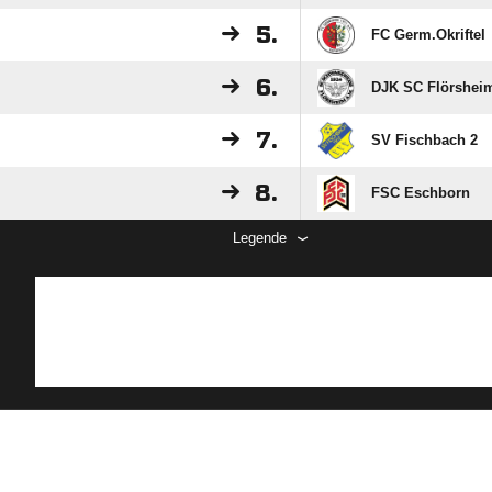
5.
FC Germ.Okriftel
6.
DJK SC Flörshei
7.
SV Fischbach 2
8.
FSC Eschborn
Legende