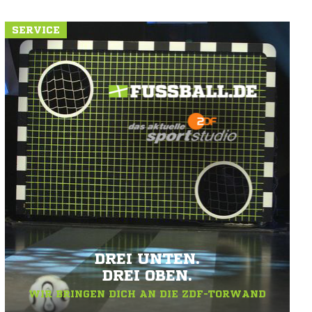
SERVICE
DREI UNTEN.
DREI OBEN.
WIR BRINGEN DICH AN DIE ZDF-TORWAND