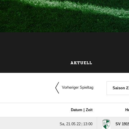
AKTUELL
Vorheriger Spieltag
Saison 2
Datum |
Zeit
H
  |

SV 1919