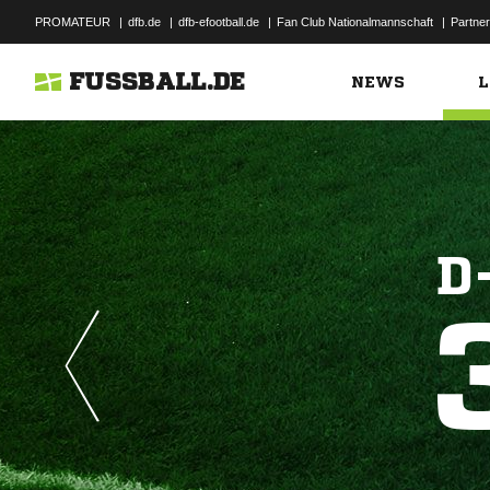
PROMATEUR
|
dfb.de
|
dfb-efootball.de
|
Fan Club Nationalmannschaft
|
Partner
FUSSBALL.DE
NEWS
L
D