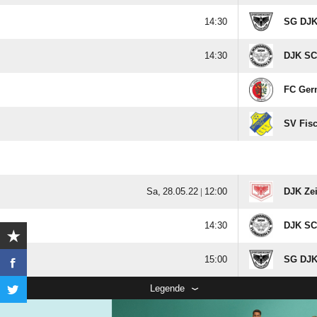

SG DJK

DJK SC
FC Germ
SV Fis
  |

DJK Ze

DJK SC

SG DJK
Legende