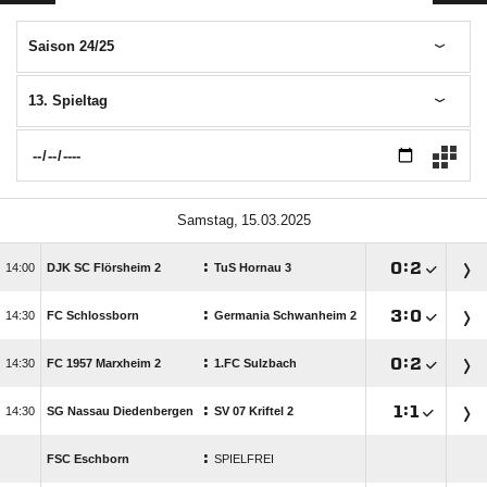
Saison 24/25
13. Spieltag
 
:

:


DJK SC Flörsheim 2
TuS Hornau 3
:

:


FC Schlossborn
Germania Schwanheim 2
:

:


FC 1957 Marxheim 2
1.FC Sulzbach
:

:


SG Nassau Diedenbergen
SV 07 Kriftel 2
:
FSC Eschborn
SPIELFREI