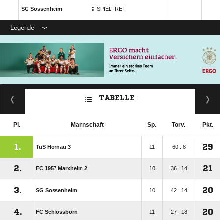
:
SG Sossenheim
SPIELFREI
Legende
TABELLE
Pl.
Mannschaft
Sp.
Torv.
Pkt.
1.
29
TuS Hornau 3
11
60 : 8
2.
21
FC 1957 Marxheim 2
10
36 : 14
3.
20
SG Sossenheim
10
42 : 14
4.
20
FC Schlossborn
11
27 : 18