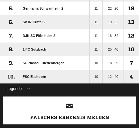
5.
18
Germania Schwanheim 2
11
22 : 20
6.
13
SV 07 Kriftel 2
11
19 : 52
7.
12
DJK SC Flörsheim 2
11
16 : 32
8.
10
1.FC Sulzbach
11
25 : 40
9.
7
SG Nassau Diedenbergen
10
18 : 39
10.
4
FSC Eschborn
10
12 : 40
Legende
ANZEIGE
FALSCHES ERGEBNIS MELDEN