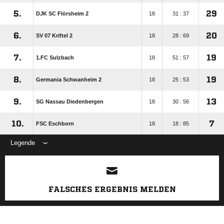
5.
29
DJK SC Flörsheim 2
18
31 : 37
6.
20
SV 07 Kriftel 2
18
28 : 69
7.
19
1.FC Sulzbach
18
51 : 57
8.
19
Germania Schwanheim 2
18
25 : 53
9.
13
SG Nassau Diedenbergen
18
30 : 56
10.
7
FSC Eschborn
18
18 : 85
Legende
ANZEIGE
FALSCHES ERGEBNIS MELDEN