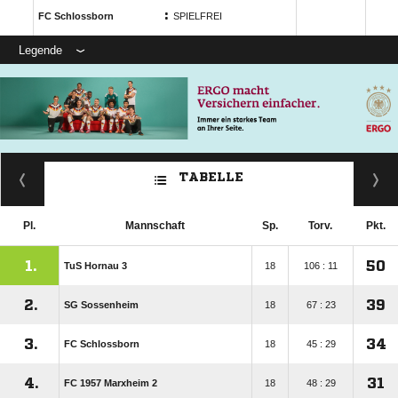
:
FC Schlossborn
SPIELFREI
Legende
TABELLE
Pl.
Mannschaft
Sp.
Torv.
Pkt.
1.
50
TuS Hornau 3
18
106 : 11
2.
39
SG Sossenheim
18
67 : 23
3.
34
FC Schlossborn
18
45 : 29
4.
31
FC 1957 Marxheim 2
18
48 : 29