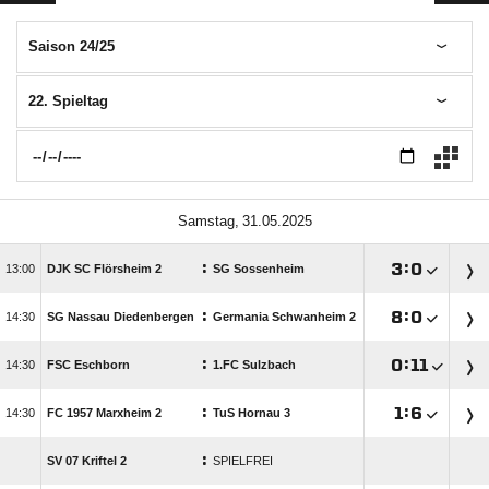
Saison 24/25
22. Spieltag
 
:

:


DJK SC Flörsheim 2
SG Sossenheim
:

:


SG Nassau Diedenbergen
Germania Schwanheim 2
:

:


FSC Eschborn
1.FC Sulzbach
:

:


FC 1957 Marxheim 2
TuS Hornau 3
:
SV 07 Kriftel 2
SPIELFREI